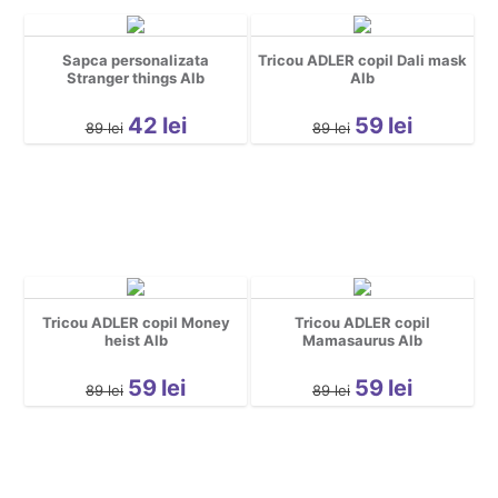
Sapca personalizata
Tricou ADLER copil Dali mask
Stranger things Alb
Alb
42
lei
59
lei
89
lei
89
lei
Tricou ADLER copil Money
Tricou ADLER copil
heist Alb
Mamasaurus Alb
59
lei
59
lei
89
lei
89
lei