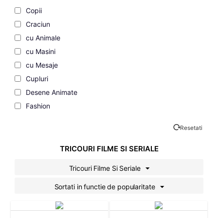
Copii
Craciun
cu Animale
cu Masini
cu Mesaje
Cupluri
Desene Animate
Fashion
Filme si Seriale
Resetati
Gaming
Geek
TRICOURI FILME SI SERIALE
Grafice
Tricouri Filme Si Seriale
Gravide
Sortati in functie de popularitate
Halloween
Mascote
Motociclisti