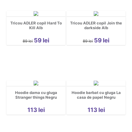
Tricou ADLER copil Hard To
Tricou ADLER copil Join the
Kill Alb
darkside Alb
59
lei
59
lei
89
lei
89
lei
Hoodie dama cu gluga
Hoodie barbat cu gluga La
Stranger things Negru
casa de papel Negru
113
lei
113
lei