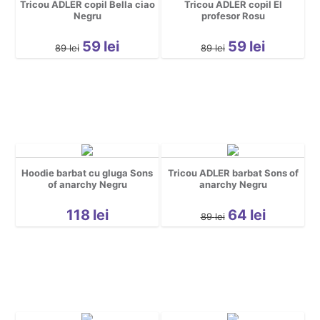
Tricou ADLER copil Bella ciao
Tricou ADLER copil El
Party
Negru
profesor Rosu
pentru copii
59
lei
59
lei
89
lei
89
lei
Personaje
Pisici
Rock
Urbane
Cool
Hoodie barbat cu gluga Sons
Tricou ADLER barbat Sons of
of anarchy Negru
anarchy Negru
118
lei
64
lei
89
lei