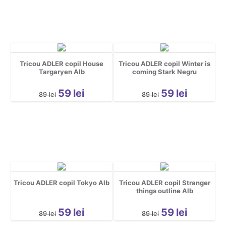
Tricou ADLER copil House
Tricou ADLER copil Winter is
Targaryen Alb
coming Stark Negru
59
lei
59
lei
89
lei
89
lei
Tricou ADLER copil Tokyo Alb
Tricou ADLER copil Stranger
things outline Alb
59
lei
59
lei
89
lei
89
lei