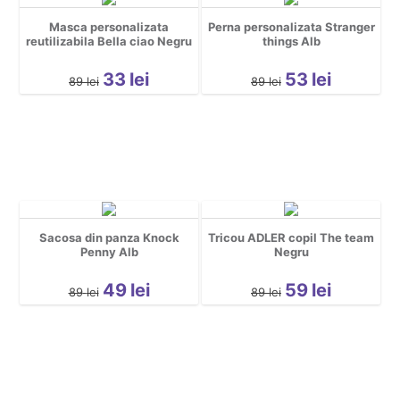
Masca personalizata
Perna personalizata Stranger
reutilizabila Bella ciao Negru
things Alb
33
lei
53
lei
89
lei
89
lei
Sacosa din panza Knock
Tricou ADLER copil The team
Penny Alb
Negru
49
lei
59
lei
89
lei
89
lei