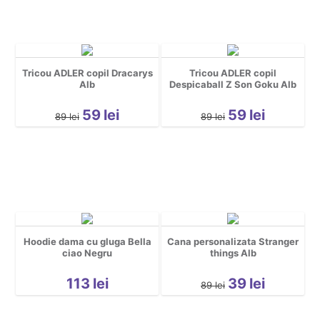
Tricou ADLER copil Dracarys
Tricou ADLER copil
Alb
Despicaball Z Son Goku Alb
59
lei
59
lei
89
lei
89
lei
Hoodie dama cu gluga Bella
Cana personalizata Stranger
ciao Negru
things Alb
113
lei
39
lei
89
lei