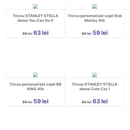
Tricou STANLEY STELLA
Tricou personalizat copil Bob
dama You Can Do It
Marley Alb
63
lei
59
lei
89
lei
89
lei
Tricou personalizat copil BB
Tricou STANLEY STELLA
KING Alb
dama Cute Cat 1
59
lei
63
lei
89
lei
89
lei