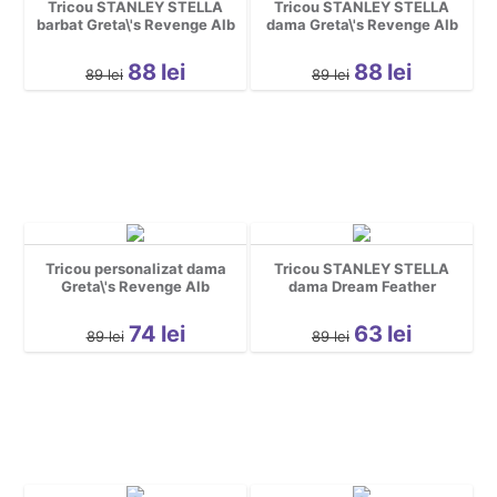
Tricou STANLEY STELLA
Tricou STANLEY STELLA
Gravide
barbat Greta\'s Revenge Alb
dama Greta\'s Revenge Alb
Halloween
88
lei
88
lei
89
lei
89
lei
Mascote
Motociclisti
Party
pentru copii
Personaje
Pescuit
Tricou personalizat dama
Tricou STANLEY STELLA
Rock
Greta\'s Revenge Alb
dama Dream Feather
Romanesti
74
lei
63
lei
Sarbatori
89
lei
89
lei
Sport
Tattoo
Urbane
Cool