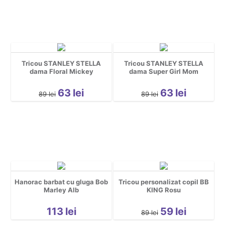
Tricou STANLEY STELLA
Tricou STANLEY STELLA
dama Floral Mickey
dama Super Girl Mom
63
lei
63
lei
89
lei
89
lei
Hanorac barbat cu gluga Bob
Tricou personalizat copil BB
Marley Alb
KING Rosu
113
lei
59
lei
89
lei