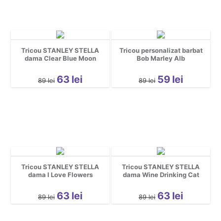
Tricou STANLEY STELLA
Tricou personalizat barbat
dama Clear Blue Moon
Bob Marley Alb
63
lei
59
lei
89
lei
89
lei
Tricou STANLEY STELLA
Tricou STANLEY STELLA
dama I Love Flowers
dama Wine Drinking Cat
63
lei
63
lei
89
lei
89
lei