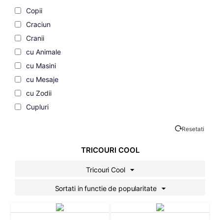
Copii
Craciun
Cranii
cu Animale
cu Masini
cu Mesaje
cu Zodii
Cupluri
de Dragoste
Resetati
de Vacanta
Familie
TRICOURI COOL
Fashion
Tricouri Cool
Filme si Seriale
Sortati in functie de popularitate
Gaming
Geek
Grafice