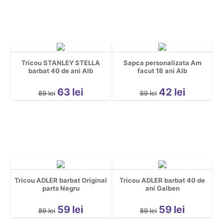
Tricou STANLEY STELLA
Sapca personalizata Am
barbat 40 de ani Alb
facut 18 ani Alb
63
lei
42
lei
89
lei
89
lei
Tricou ADLER barbat Original
Tricou ADLER barbat 40 de
parts Negru
ani Galben
59
lei
59
lei
89
lei
89
lei