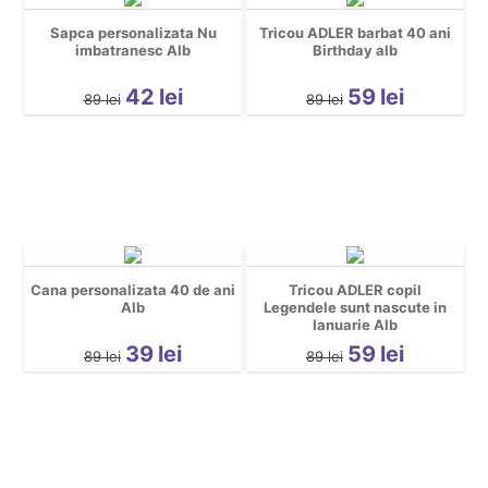
Sapca personalizata Nu
Tricou ADLER barbat 40 ani
imbatranesc Alb
Birthday alb
42
lei
59
lei
89
lei
89
lei
Cana personalizata 40 de ani
Tricou ADLER copil
Alb
Legendele sunt nascute in
Ianuarie Alb
39
lei
59
lei
89
lei
89
lei