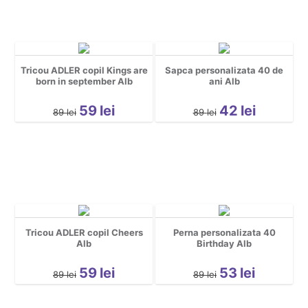
Tricou ADLER copil Kings are
Sapca personalizata 40 de
born in september Alb
ani Alb
59
lei
42
lei
89
lei
89
lei
Tricou ADLER copil Cheers
Perna personalizata 40
Alb
Birthday Alb
59
lei
53
lei
89
lei
89
lei