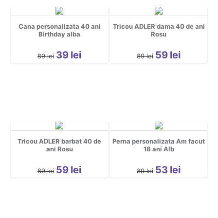
Cana personalizata 40 ani
Tricou ADLER dama 40 de ani
Birthday alba
Rosu
39
lei
59
lei
89
lei
89
lei
Tricou ADLER barbat 40 de
Perna personalizata Am facut
ani Rosu
18 ani Alb
59
lei
53
lei
89
lei
89
lei