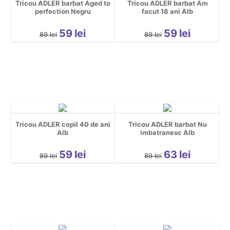
Tricou ADLER barbat Aged to
Tricou ADLER barbat Am
perfection Negru
facut 18 ani Alb
59
lei
59
lei
89
lei
89
lei
Tricou ADLER copil 40 de ani
Tricou ADLER barbat Nu
Alb
imbatranesc Alb
59
lei
63
lei
89
lei
89
lei