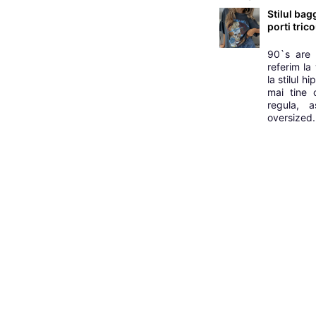
Stilul bag
porti tric
90`s are 
referim la
la stilul 
mai tine 
regula, 
oversized. 