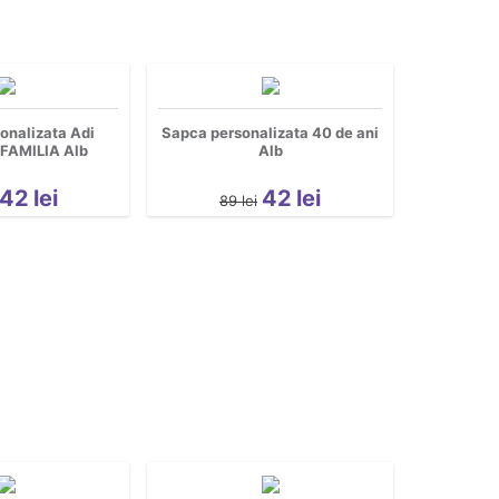
onalizata Adi
Sapca personalizata 40 de ani
FAMILIA Alb
Alb
42
lei
42
lei
89
lei