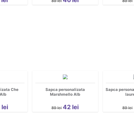
89
lei
89
lei
izata Che
Sapca personalizata
Sapca personal
Alb
Marshmello Alb
laur
2
lei
42
lei
89
lei
89
lei