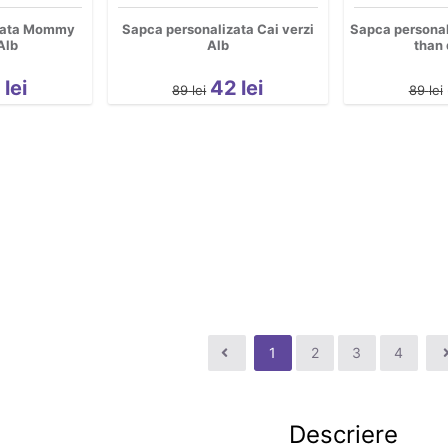
izata Mommy
Sapca personalizata Cai verzi
Sapca personal
Alb
Alb
than 
2
lei
42
lei
89
lei
89
lei
1
2
3
4
Descriere