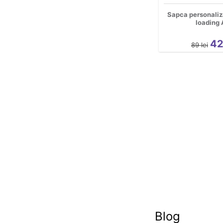
Sapca personal
loading 
4
89
lei
Blog