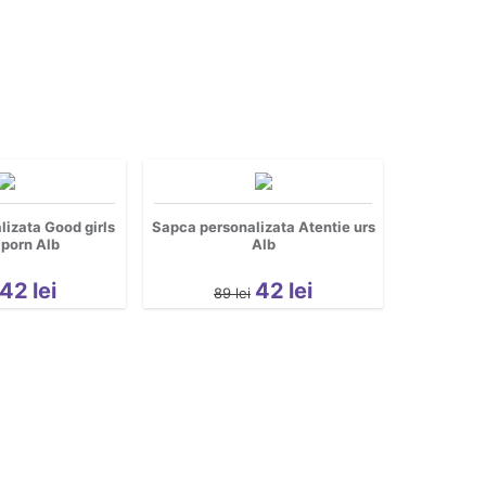
izata Good girls
Sapca personalizata Atentie urs
porn Alb
Alb
42
lei
42
lei
89
lei