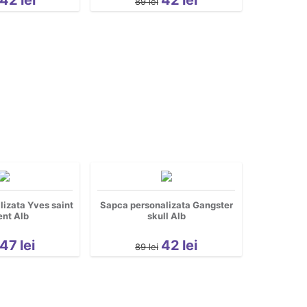
89
lei
izata Yves saint
Sapca personalizata Gangster
ent Alb
skull Alb
47
lei
42
lei
89
lei