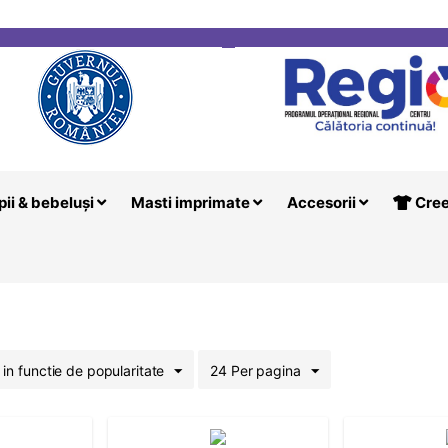
i
Creeaza T
pii & bebeluși
Masti imprimate
Accesorii
Cree
i in functie de popularitate
24 Per pagina