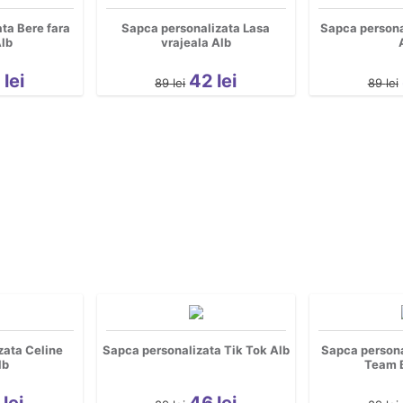
ta Bere fara
Sapca personalizata Lasa
Sapca persona
Alb
vrajeala Alb
2
lei
42
lei
89
lei
89
lei
zata Celine
Sapca personalizata Tik Tok Alb
Sapca persona
lb
Team B
7
lei
46
lei