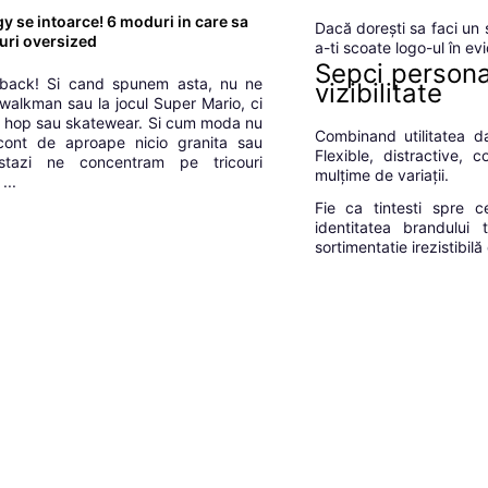
gy se intoarce! 6 moduri in care sa
Dacă dorești sa faci un 
ouri oversized
a-ti scoate logo-ul în e
Sepci persona
back! Si cand spunem asta, nu ne
vizibilitate
 walkman sau la jocul Super Mario, ci
hip hop sau skatewear. Si cum moda nu
Combinand utilitatea da
cont de aproape nicio granita sau
Flexible, distractive,
astazi ne concentram pe tricouri
mulțime de variații.
...
Fie ca tintesti spre c
identitatea brandului 
sortimentatie irezistibil