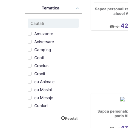
Tematica
Sapca personaliza
alcool 
4
89
lei
Amuzante
Aniversare
Camping
Copii
Craciun
Cranii
cu Animale
cu Masini
cu Mesaje
Cupluri
Sapca personali
de Dragoste
paris A
Resetati
de Vacanta
4