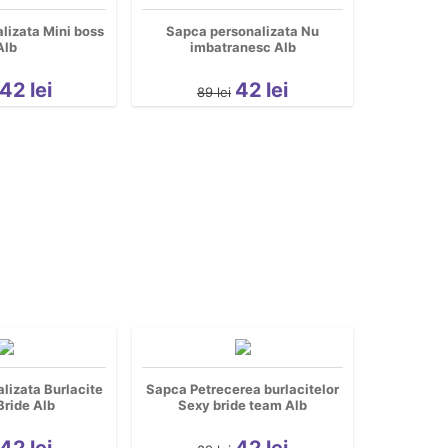
lizata Mini boss
Sapca personalizata Nu
Alb
imbatranesc Alb
42
lei
42
lei
89
lei
lizata Burlacite
Sapca Petrecerea burlacitelor
ride Alb
Sexy bride team Alb
42
lei
42
lei