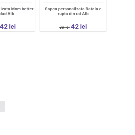
izata Mom better
Sapca personalizata Bataia e
dad Alb
rupta din rai Alb
42
lei
42
lei
89
lei