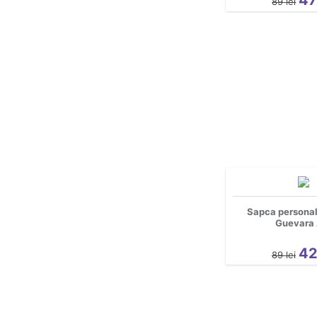
89
lei
Desene Animate
Familie
Fashion
Filme si Seriale
Gaming
Geek
Grafice
Gravide
Halloween
Mascote
Motociclisti
Sapca personal
Party
Guevara 
pentru copii
4
89
lei
Personaje
personalizate
Pescuit