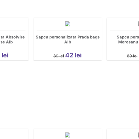
ta Absolvire
Sapca personalizata Prada bags
Sapca pers
se Alb
Alb
Morosanu 
2
lei
42
lei
89
lei
89
lei