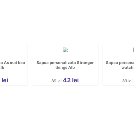
ta As mai bea
Sapca personalizata Stranger
Sapca personal
Alb
things Alb
watch 
2
lei
42
lei
89
lei
89
lei