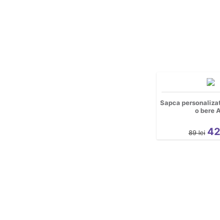
Petrecerea Burlacilor
Petrecerea Burlacitelor
Pisici
Religioase
Rock
Romanesti
Sala
Spatiu
Sapca personaliza
o bere 
Sport
Tattoo
4
89
lei
Urbane
Yoga
Nou nascuti