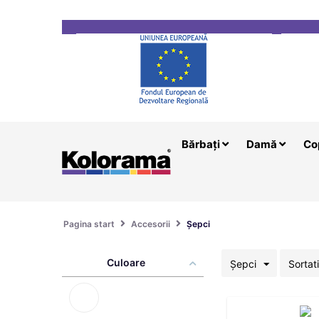
Transport gratuit la comenzi mai mari de 200 le
Bărbați
Damă
Co
Pagina start
Accesorii
Șepci
Culoare
Șepci
Sortat