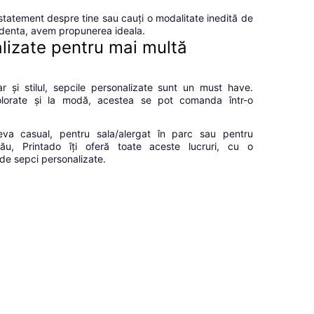
statement despre tine sau cauți o modalitate inedită de
videnta, avem propunerea ideala.
lizate pentru mai multă
r și stilul, sepcile personalizate sunt un must have.
 colorate și la modă, acestea se pot comanda într-o
eva casual, pentru sala/alergat în parc sau pentru
tău, Printado îți oferă toate aceste lucruri, cu o
ă de sepci personalizate.