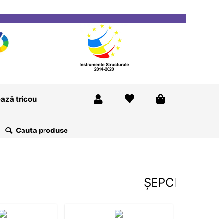
ricou
Magazine
Despre Noi
Blog
Contact
ază tricou
ȘEPCI