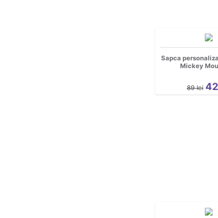
Sapca personaliza
Mickey Mou
4
89
lei