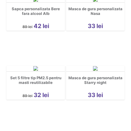
Sapca personalizata Bere
Masca de gura personalizata
fara alcool Alb
Nasa
42
lei
33
lei
89
lei
Set 5 filtre tip PM2.5 pentru
Masca de gura personalizata
masti reutilizabile
Starry night
32
lei
33
lei
89
lei