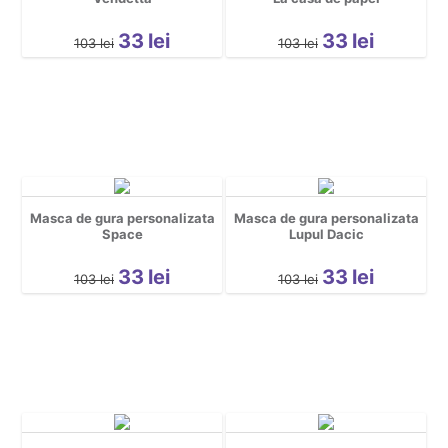
Sarbatori
Spatiu
33
lei
33
lei
103
lei
103
lei
Sport
Tattoo
Urbane
Yoga
Cool
Hidden *do not delete*
Masca de gura personalizata
Masca de gura personalizata
Nou nascuti
Space
Lupul Dacic
33
lei
33
lei
103
lei
103
lei