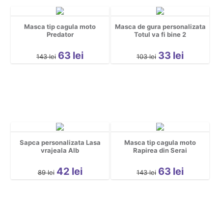
Masca tip cagula moto
Masca de gura personalizata
Predator
Totul va fi bine 2
63
lei
33
lei
143
lei
103
lei
Sapca personalizata Lasa
Masca tip cagula moto
vrajeala Alb
Rapirea din Serai
42
lei
63
lei
89
lei
143
lei