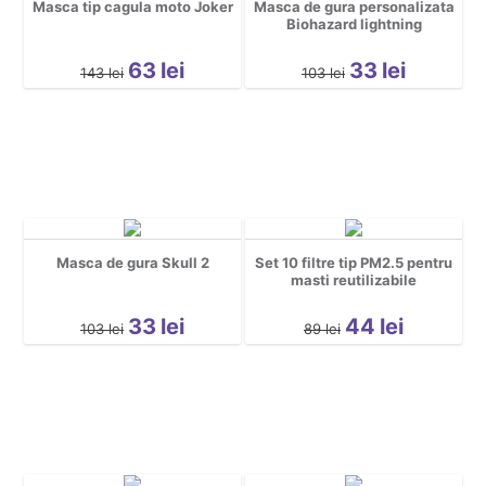
Masca tip cagula moto Joker
Masca de gura personalizata
Biohazard lightning
63
lei
33
lei
143
lei
103
lei
Masca de gura Skull 2
Set 10 filtre tip PM2.5 pentru
masti reutilizabile
33
lei
44
lei
103
lei
89
lei