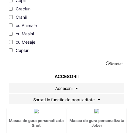
Copii
Craciun
Cranii
cu Animale
cu Masini
cu Mesaje
Cupluri
de Dragoste
Resetati
de Vacanta
Desene Animate
ACCESORII
Familie
Accesorii
Fashion
Sortati in functie de popularitate
Filme si Seriale
Gaming
Geek
Masca de gura personalizata
Masca de gura personalizata
Grafice
Snot
Joker