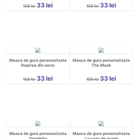
Gravide
33
lei
33
lei
103
lei
103
lei
Halloween
Mascote
Motociclisti
Party
pentru copii
Personaje
Masca de gura personalizata
Masca de gura personalizata
personalizate
Rapirea din serai
The Mask
Pescuit
33
lei
33
lei
Petrecerea Burlacilor
103
lei
103
lei
Petrecerea Burlacitelor
Pisici
Religioase
Rock
Romanesti
Sala
Masca de gura personalizata
Masca de gura personalizata
Vendetta
La casa de papel