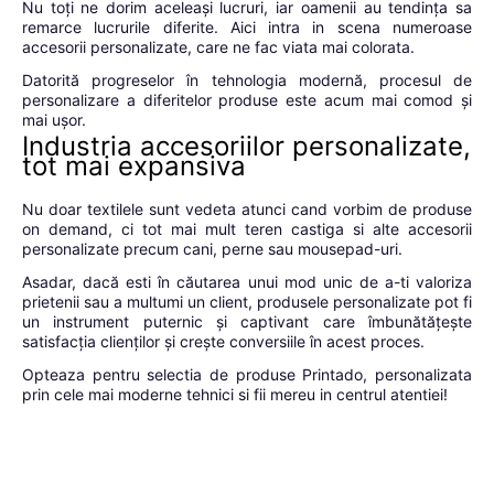
Nu toți ne dorim aceleași lucruri, iar oamenii au tendința sa
remarce lucrurile diferite. Aici intra in scena numeroase
accesorii personalizate, care ne fac viata mai colorata.
Datorită progreselor în tehnologia modernă, procesul de
personalizare a diferitelor produse este acum mai comod și
mai ușor.
Industria accesoriilor personalizate,
tot mai expansiva
Nu doar textilele sunt vedeta atunci cand vorbim de produse
on demand, ci tot mai mult teren castiga si alte accesorii
personalizate precum cani, perne sau mousepad-uri.
Asadar, dacă esti în căutarea unui mod unic de a-ti valoriza
prietenii sau a multumi un client, produsele personalizate pot fi
un instrument puternic și captivant care îmbunătățește
satisfacția clienților și crește conversiile în acest proces.
Opteaza pentru selectia de produse Printado, personalizata
prin cele mai moderne tehnici si fii mereu in centrul atentiei!