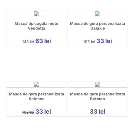
Masca tip cagula moto
Masca de gura personalizata
Vendetta
Galaxie
63
lei
33
lei
143
lei
103
lei
Masca de gura personalizata
Masca de gura personalizata
Science
Batman
33
lei
33
lei
103
lei