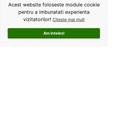
Acest website foloseste module cookie
pentru a imbunatati experienta
vizitatorilor!
Citeste mai mult
Am inteles!
Kolorama este un studio de grafica pentru tricouri
personalizate. Ce ne deosebeste, este ca oferim clientilor