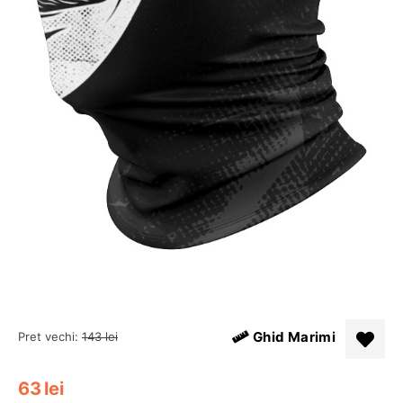
Ghid Marimi
Pret vechi:
143
lei
63
lei