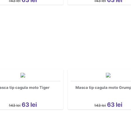
143
lei
143
lei
sca tip cagula moto Tiger
Masca tip cagula moto Grump
63
lei
63
lei
143
lei
143
lei