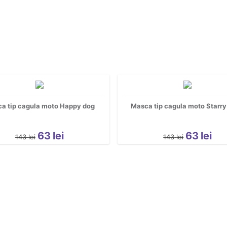
a tip cagula moto Happy dog
Masca tip cagula moto Starry
63
lei
63
lei
143
lei
143
lei