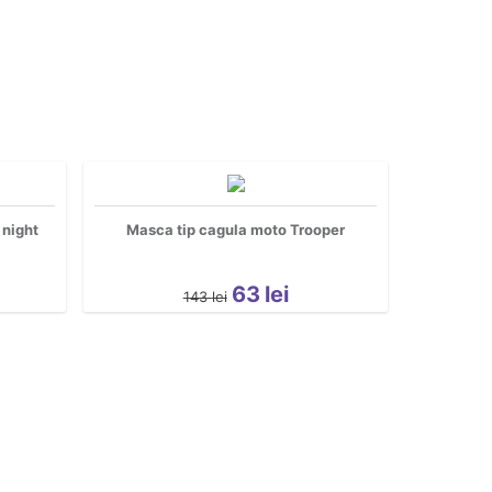
 night
Masca tip cagula moto Trooper
63
lei
143
lei