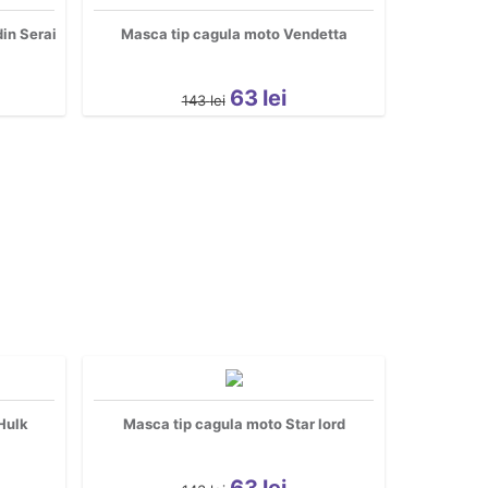
in Serai
Masca tip cagula moto Vendetta
63
lei
143
lei
Hulk
Masca tip cagula moto Star lord
63
lei