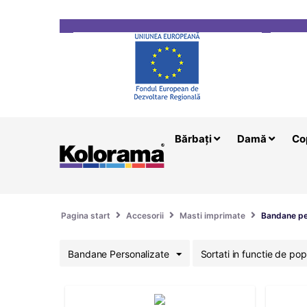
Transport gratuit la comenzi mai mari de 200 le
Bărbați
Damă
Co
Pagina start
Accesorii
Masti imprimate
Bandane pe
Bandane Personalizate
Sortati in functie de pop