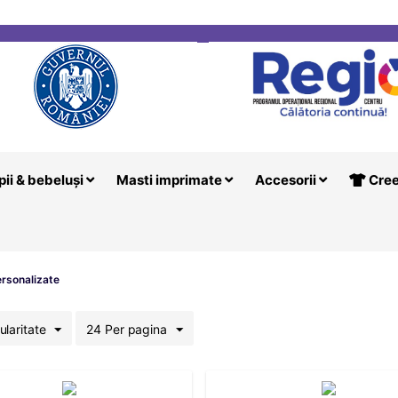
i
Creeaza T
pii & bebeluși
Masti imprimate
Accesorii
Cree
rsonalizate
ularitate
24 Per pagina