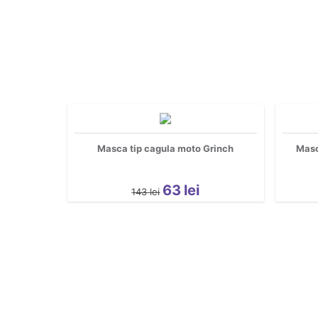
Masca tip cagula moto Grinch
Masc
63
lei
143
lei