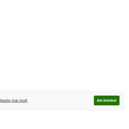
iteste mai mult
Am inteles!