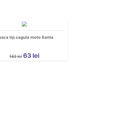
sca tip cagula moto Santa
63
lei
143
lei