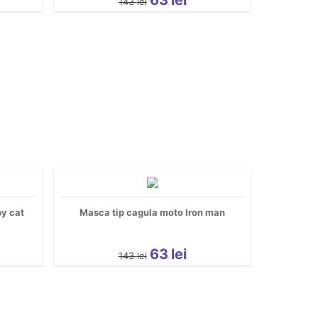
143
lei
y cat
Masca tip cagula moto Iron man
63
lei
143
lei