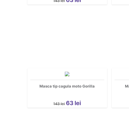
143
lei
Masca tip cagula moto Gorilla
Ma
63
lei
143
lei