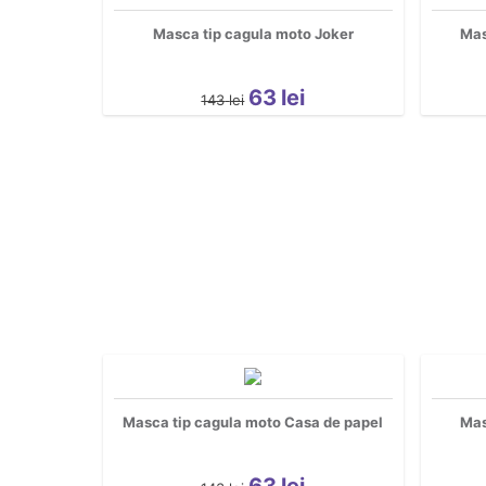
Masca tip cagula moto Joker
Mas
63
lei
143
lei
Masca tip cagula moto Casa de papel
Mas
63
lei