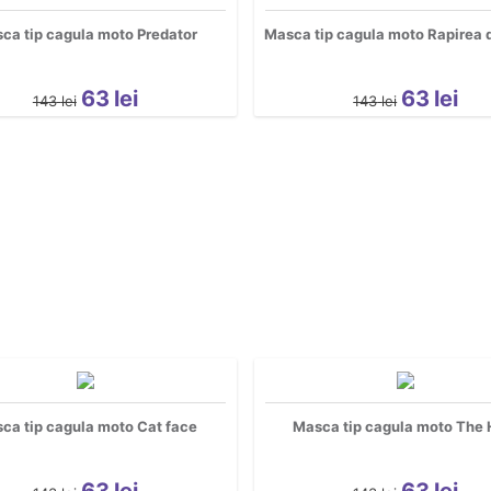
ca tip cagula moto Predator
Masca tip cagula moto Rapirea d
63
lei
63
lei
143
lei
143
lei
ca tip cagula moto Cat face
Masca tip cagula moto The 
63
lei
63
lei