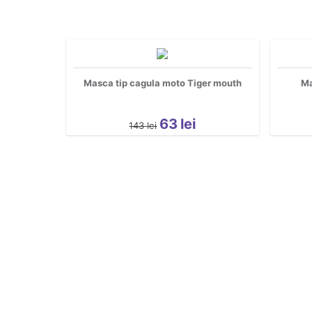
Masca tip cagula moto Tiger mouth
Ma
63
lei
143
lei