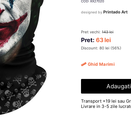
COD: XX27020
Printado Art
designed by
Pret vechi:
143
lei
Pret:
63
lei
Discount:
80
lei
(
56
%)
Ghid Marimi
Adaugati
Transport +19 lei sau Gr
Livrare in 3-5 zile lucr