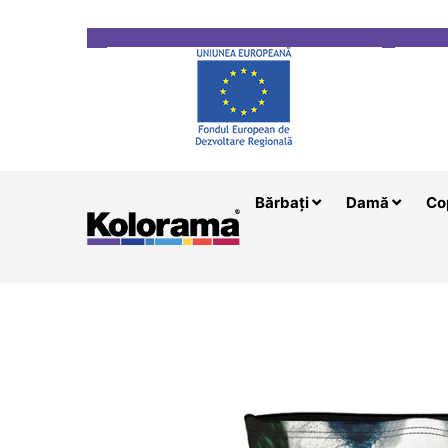
Transport gratuit la comenzi mai mari de 200 le
Bărbați
Damă
Co