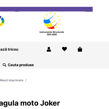
ricou
Magazine
Despre Noi
Blog
Contact
ază tricou
/
Masti imprimate
agula moto Joker