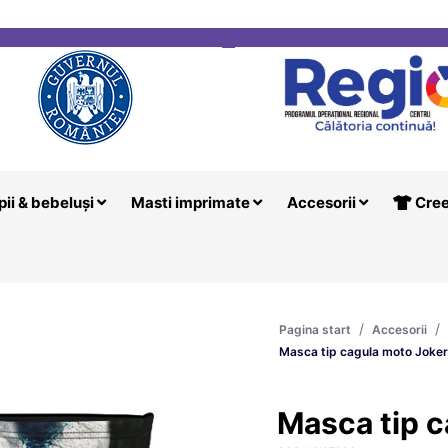
i
Creeaza T
pii & bebeluși
Masti imprimate
Accesorii
Cree
/
/
Pagina start
Accesorii
Masca tip cagula moto Joker
Masca tip c