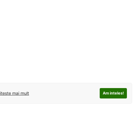
iteste mai mult
Am inteles!