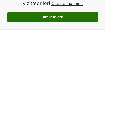
vizitatorilor!
Citeste mai mult
Am inteles!
Kolorama este un studio de grafica pentru tricouri
personalizate. Ce ne deosebeste, este ca oferim clientilor
un mod interactiv de personalizare a produselor, si
totodata o experienta unica si facila pentru alegerea unui
cadou perfect pentru cei dragi.