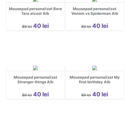
Mousepad personalizat Bere
Mousepad personalizat
fara alcool Alb
Venom vs Spiderman Alb
40
lei
40
lei
89
lei
89
lei
Mousepad personalizat
Mousepad personalizat My
Stranger things Alb
first birthday Alb
40
lei
40
lei
89
lei
89
lei