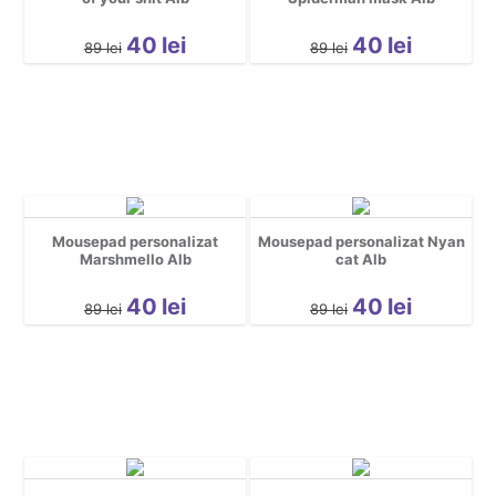
Sarbatori
Spatiu
40
lei
40
lei
89
lei
89
lei
Sport
Tattoo
Urbane
Yoga
Cool
Hidden *do not delete*
Mousepad personalizat
Mousepad personalizat Nyan
Nou nascuti
Marshmello Alb
cat Alb
40
lei
40
lei
89
lei
89
lei