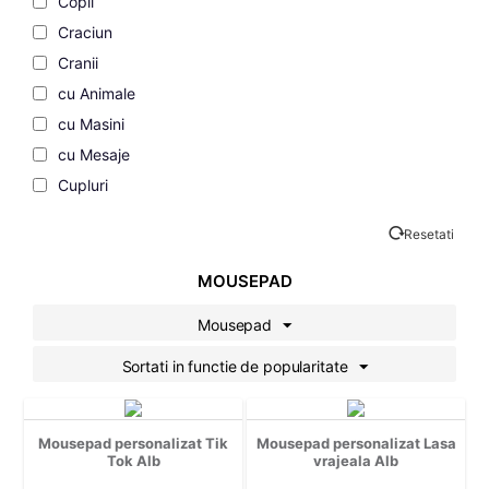
Copii
Craciun
Cranii
cu Animale
cu Masini
cu Mesaje
Cupluri
de Dragoste
Resetati
de Vacanta
Desene Animate
MOUSEPAD
Familie
Mousepad
Fashion
Sortati in functie de popularitate
Filme si Seriale
Gaming
Geek
Mousepad personalizat Tik
Mousepad personalizat Lasa
Grafice
Tok Alb
vrajeala Alb