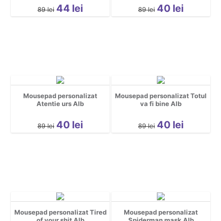
Gravide
44
lei
40
lei
89
lei
89
lei
Halloween
Mascote
Motociclisti
Party
pentru copii
Personaje
Mousepad personalizat
Mousepad personalizat Totul
personalizate
Atentie urs Alb
va fi bine Alb
Pescuit
40
lei
40
lei
Petrecerea Burlacilor
89
lei
89
lei
Petrecerea Burlacitelor
Pisici
Religioase
Rock
Romanesti
Sala
Mousepad personalizat Tired
Mousepad personalizat
of your shit Alb
Spiderman mask Alb