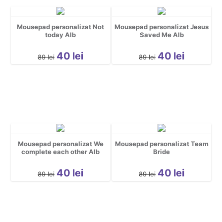
Mousepad personalizat Not
Mousepad personalizat Jesus
today Alb
Saved Me Alb
40
lei
40
lei
89
lei
89
lei
Mousepad personalizat We
Mousepad personalizat Team
complete each other Alb
Bride
40
lei
40
lei
89
lei
89
lei