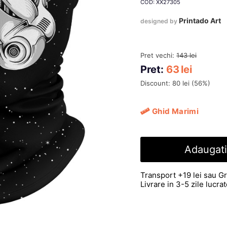
COD: XX27305
Printado Art
designed by
Pret vechi:
143
lei
Pret:
63
lei
Discount:
80
lei
(
56
%)
Ghid Marimi
Adaugati
Transport +19 lei sau Gr
Livrare in 3-5 zile lucr