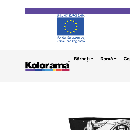
Transport gratuit la comenzi mai mari de 200 le
Bărbați
Damă
Co