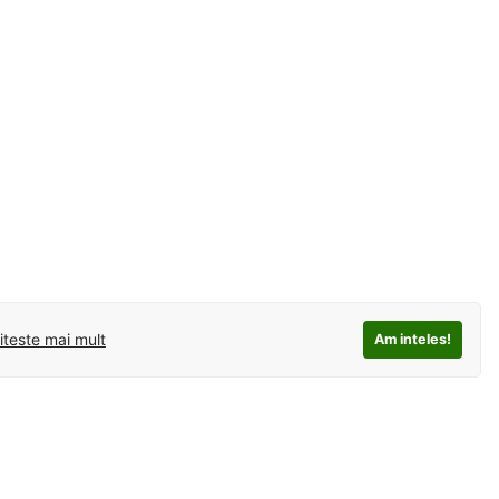
iteste mai mult
Am inteles!