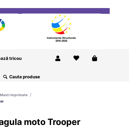
ricou
Magazine
Despre Noi
Blog
Contact
ază tricou
/
Masti imprimate
per
agula moto Trooper