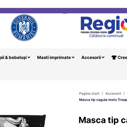
i
Creeaza T
pii & bebeluși
Masti imprimate
Accesorii
Cree
/
/
Pagina start
Accesorii
Masca tip cagula moto Troo
Masca tip c