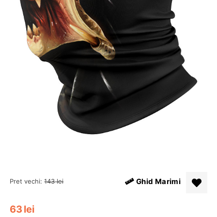
Ghid Marimi
Pret vechi:
143
lei
63
lei