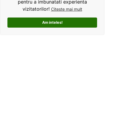
pentru a imbunatati experienta
vizitatorilor!
Citeste mai mult
Am inteles!
Kolorama este un studio de grafica pentru tricouri
personalizate. Ce ne deosebeste, este ca oferim clientilor
un mod interactiv de personalizare a produselor, si
totodata o experienta unica si facila pentru alegerea unui