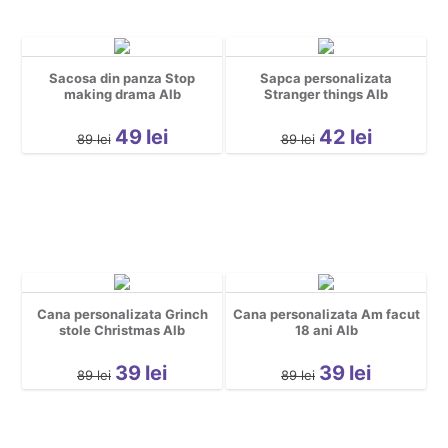
Sacosa din panza Stop
Sapca personalizata
making drama Alb
Stranger things Alb
49
lei
42
lei
89
lei
89
lei
Cana personalizata Grinch
Cana personalizata Am facut
stole Christmas Alb
18 ani Alb
39
lei
39
lei
89
lei
89
lei