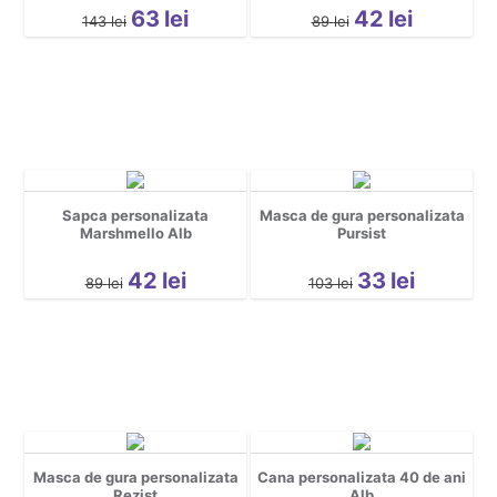
Gravide
63
lei
42
lei
143
lei
89
lei
Halloween
Mascote
Motociclisti
Party
pentru copii
Personaje
Sapca personalizata
Masca de gura personalizata
personalizate
Marshmello Alb
Pursist
Pescuit
42
lei
33
lei
Petrecerea Burlacilor
89
lei
103
lei
Petrecerea Burlacitelor
Pisici
Religioase
Rock
Romanesti
Sala
Masca de gura personalizata
Cana personalizata 40 de ani
Rezist
Alb