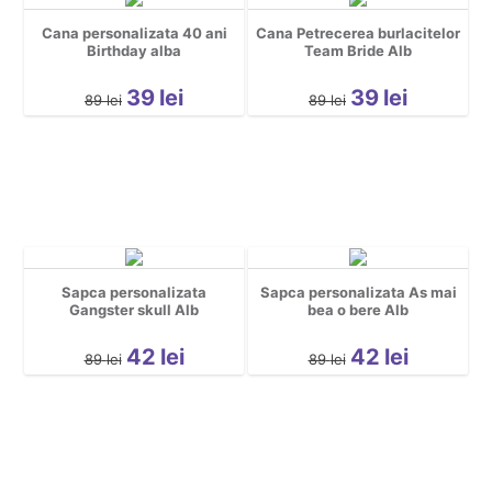
Cana personalizata 40 ani
Cana Petrecerea burlacitelor
Birthday alba
Team Bride Alb
39
lei
39
lei
89
lei
89
lei
Sapca personalizata
Sapca personalizata As mai
Gangster skull Alb
bea o bere Alb
42
lei
42
lei
89
lei
89
lei