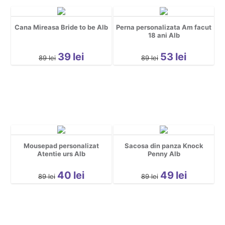
Cana Mireasa Bride to be Alb
Perna personalizata Am facut
18 ani Alb
39
lei
53
lei
89
lei
89
lei
Mousepad personalizat
Sacosa din panza Knock
Atentie urs Alb
Penny Alb
40
lei
49
lei
89
lei
89
lei