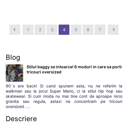
1
2
3
4
5
6
7
Blog
Stilul baggy se intoarce! 6 moduri in care sa porti
tricouri oversized
90`s are back! Si cand spunem asta, nu ne referim la
walkman sau la jocul Super Mario, ci la stilul hip hop sau
skatewear. Si cum moda nu mai tine cont de aproape nicio
granita sau regula, astazi ne concentram pe tricouri
oversized. ...
Descriere