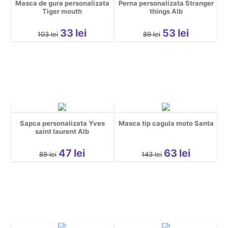
Masca de gura personalizata
Perna personalizata Stranger
Tiger mouth
things Alb
33
lei
53
lei
103
lei
89
lei
Sapca personalizata Yves
Masca tip cagula moto Santa
saint laurent Alb
47
lei
63
lei
89
lei
143
lei