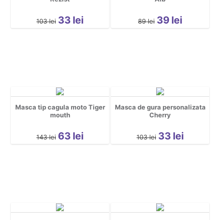
Sarbatori
Spatiu
33
lei
39
lei
103
lei
89
lei
Sport
Tattoo
Urbane
Yoga
Cool
Hidden *do not delete*
Masca tip cagula moto Tiger
Masca de gura personalizata
Nou nascuti
mouth
Cherry
63
lei
33
lei
143
lei
103
lei