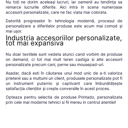
Nu toți ne dorim aceleași lucruri, iar oamenii au tendința sa
remarce lucrurile diferite. Aici intra in scena numeroase
accesorii personalizate, care ne fac viata mai colorata.
Datorită progreselor în tehnologia modernă, procesul de
personalizare a diferitelor produse este acum mai comod și
mai ușor.
Industria accesoriilor personalizate,
tot mai expansiva
Nu doar textilele sunt vedeta atunci cand vorbim de produse
on demand, ci tot mai mult teren castiga si alte accesorii
personalizate precum cani, perne sau mousepad-uri.
Asadar, dacă esti în căutarea unui mod unic de a-ti valoriza
prietenii sau a multumi un client, produsele personalizate pot fi
un instrument puternic și captivant care îmbunătățește
satisfacția clienților și crește conversiile în acest proces.
Opteaza pentru selectia de produse Printado, personalizata
prin cele mai moderne tehnici si fii mereu in centrul atentiei!