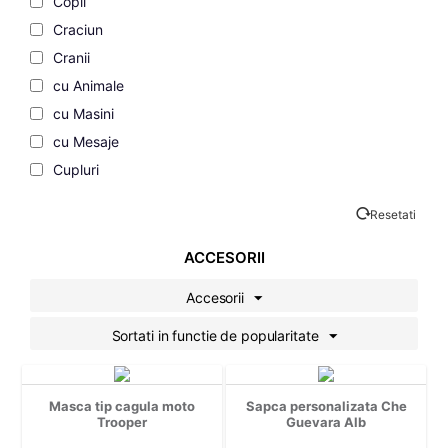
Copii
Craciun
Cranii
cu Animale
cu Masini
cu Mesaje
Cupluri
de Dragoste
Resetati
de Vacanta
Desene Animate
ACCESORII
Familie
Accesorii
Fashion
Sortati in functie de popularitate
Filme si Seriale
Gaming
Geek
Masca tip cagula moto
Sapca personalizata Che
Grafice
Trooper
Guevara Alb