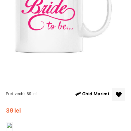
Ghid Marimi
Pret vechi:
89
lei
39
lei