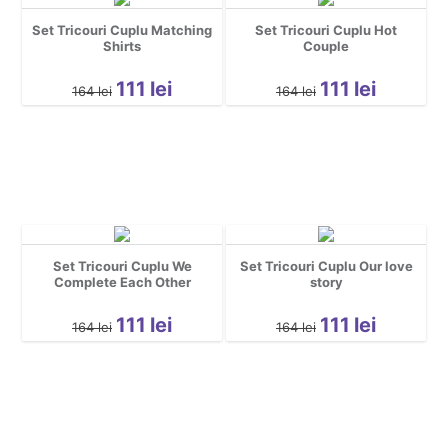
Set Tricouri Cuplu Matching
Set Tricouri Cuplu Hot
Shirts
Couple
111
lei
111
lei
164
lei
164
lei
Set Tricouri Cuplu We
Set Tricouri Cuplu Our love
Complete Each Other
story
111
lei
111
lei
164
lei
164
lei