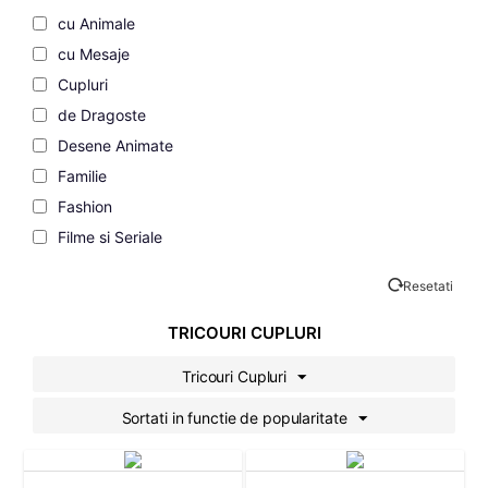
cu Animale
cu Mesaje
Cupluri
de Dragoste
Desene Animate
Familie
Fashion
Filme si Seriale
Grafice
Resetati
Gravide
Motociclisti
TRICOURI CUPLURI
Personaje
Tricouri Cupluri
Pisici
Sortati in functie de popularitate
Romanesti
Sala
Sarbatori