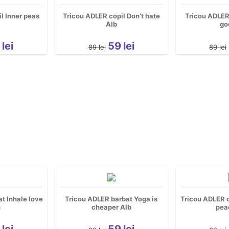
l Inner peas
Tricou ADLER copil Don’t hate
Tricou ADLER 
Alb
go
9
lei
59
lei
89
lei
89
lei
t Inhale love
Tricou ADLER barbat Yoga is
Tricou ADLER c
u
cheaper Alb
pea
9
lei
59
lei