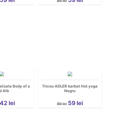
89
lei
lizata Body of a
Tricou ADLER barbat Hot yoga
d Alb
Negru
42
lei
59
lei
89
lei