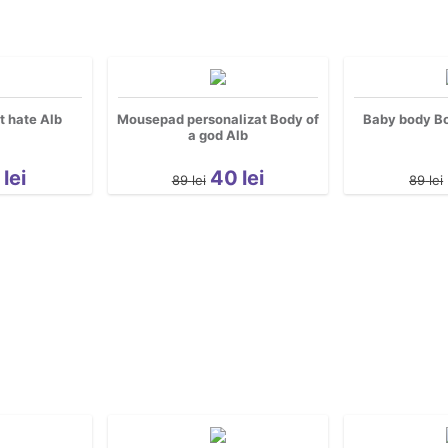
t hate Alb
Mousepad personalizat Body of
Baby body Bo
a god Alb
3
lei
40
lei
89
lei
89
lei