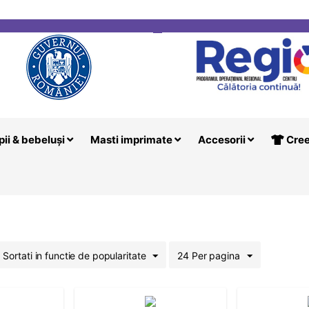
i
Creeaza T
pii & bebeluși
Masti imprimate
Accesorii
Cree
Sortati in functie de popularitate
24 Per pagina