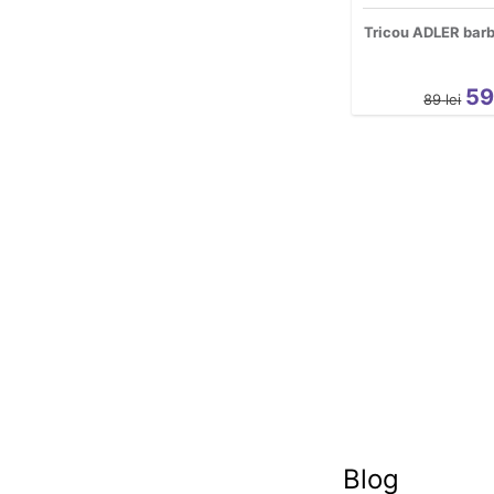
Tricou ADLER barb
5
89
lei
Blog