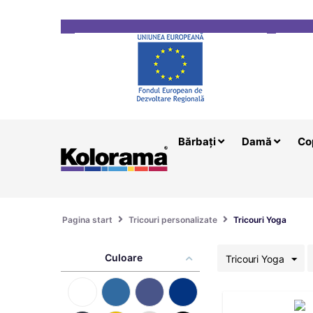
Transport gratuit la comenzi mai mari de 200 le
Bărbați
Damă
Co
Pagina start
Tricouri personalizate
Tricouri Yoga
Culoare
Tricouri Yoga