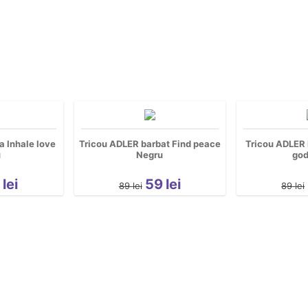
 Inhale love
Tricou ADLER barbat Find peace
Tricou ADLER 
u
Negru
god
9
lei
59
lei
89
lei
89
lei