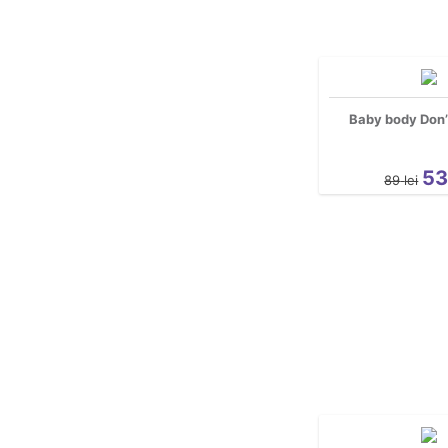
Baby body Don’
5
89
lei