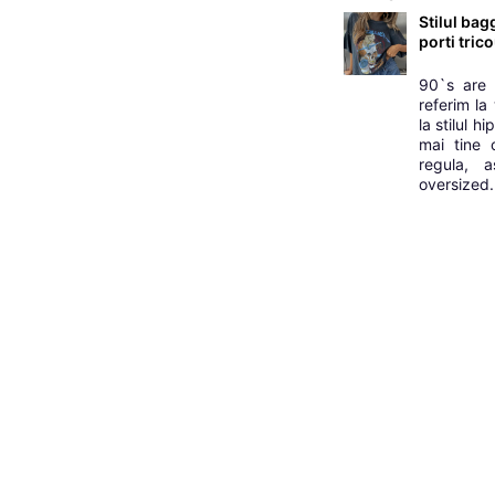
Stilul bag
porti tric
90`s are 
referim la
la stilul 
mai tine 
regula, 
oversized. 