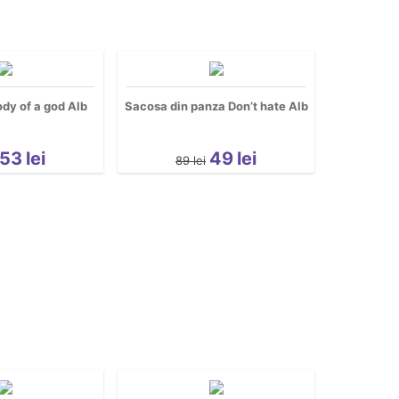
dy of a god Alb
Sacosa din panza Don’t hate Alb
53
lei
49
lei
89
lei