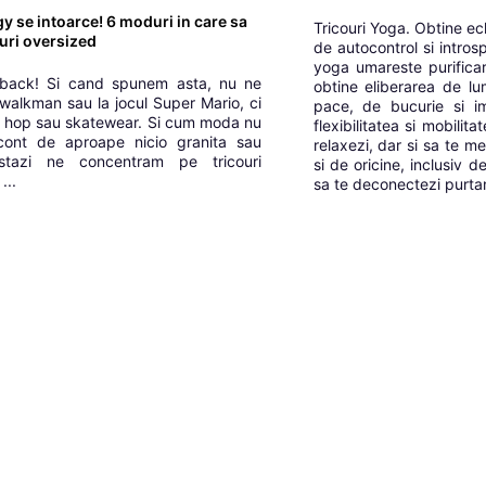
gy se intoarce! 6 moduri in care sa
Tricouri Yoga. Obtine ech
ouri oversized
de autocontrol si intros
yoga umareste purificare
back! Si cand spunem asta, nu ne
obtine eliberarea de l
 walkman sau la jocul Super Mario, ci
pace, de bucurie si im
hip hop sau skatewear. Si cum moda nu
flexibilitatea si mobili
cont de aproape nicio granita sau
relaxezi, dar si sa te m
astazi ne concentram pe tricouri
si de oricine, inclusiv 
...
sa te deconectezi purtand