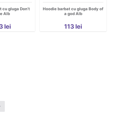
 cu gluga Don’t
Hoodie barbat cu gluga Body of
e Alb
a god Alb
3
lei
113
lei