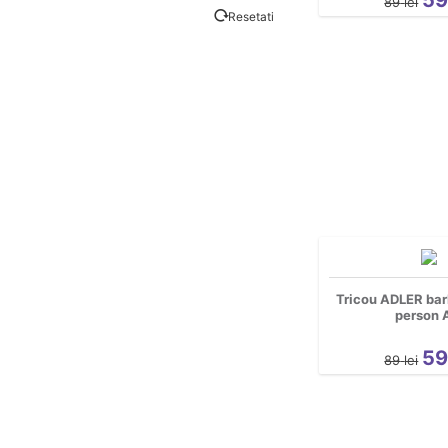
89
lei
Resetati
Tricou ADLER bar
person 
5
89
lei