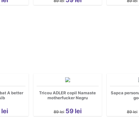
89
lei
89
lei
bat A better
Tricou ADLER copil Namaste
Sapca persona
Alb
motherfucker Negru
go
9
lei
59
lei
89
lei
89
lei