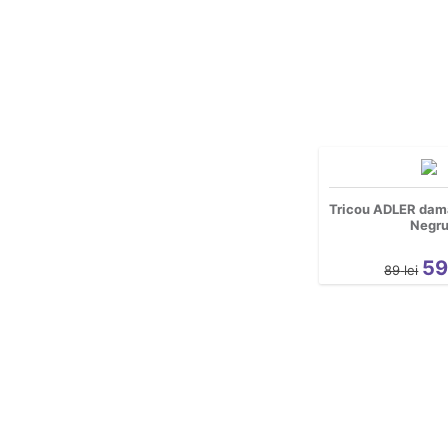
Tricou ADLER dama
Negr
5
89
lei