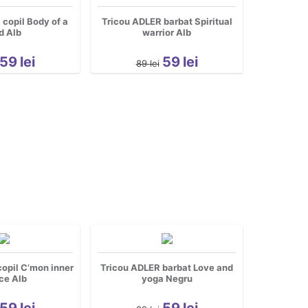
copil Body of a
Tricou ADLER barbat Spiritual
d Alb
warrior Alb
59
lei
59
lei
89
lei
opil C’mon inner
Tricou ADLER barbat Love and
ce Alb
yoga Negru
59
lei
59
lei