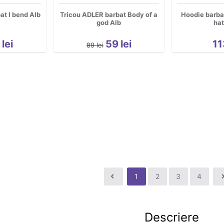
at I bend Alb
Tricou ADLER barbat Body of a
Hoodie barbat
god Alb
hat
9
lei
59
lei
11
89
lei
1
2
3
4
Descriere