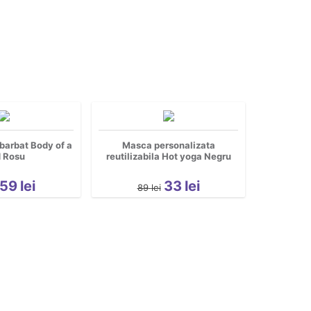
barbat Body of a
Masca personalizata
 Rosu
reutilizabila Hot yoga Negru
59
lei
33
lei
89
lei