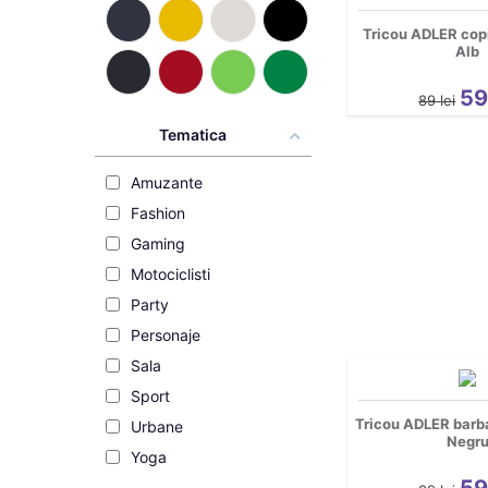
Tricou ADLER copi
Alb
5
89
lei
Tematica
Amuzante
Fashion
Gaming
Motociclisti
Party
Personaje
Sala
Sport
Tricou ADLER barba
Urbane
Negr
Yoga
5