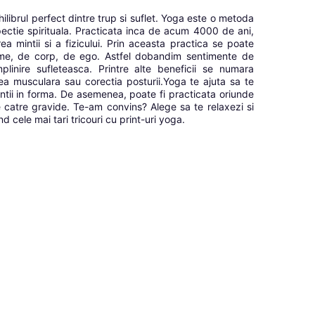
ilibrul perfect dintre trup si suflet. Yoga este o metoda
pectie spirituala. Practicata inca de acum 4000 de ani,
a mintii si a fizicului. Prin aceasta practica se poate
ume, de corp, de ego. Astfel dobandim sentimente de
plinire sufleteasca. Printre alte beneficii se numara
tatea musculara sau corectia posturii.Yoga te ajuta sa te
entii in forma. De asemenea, poate fi practicata oriunde
de catre gravide. Te-am convins? Alege sa te relaxezi si
 cele mai tari tricouri cu print-uri yoga.