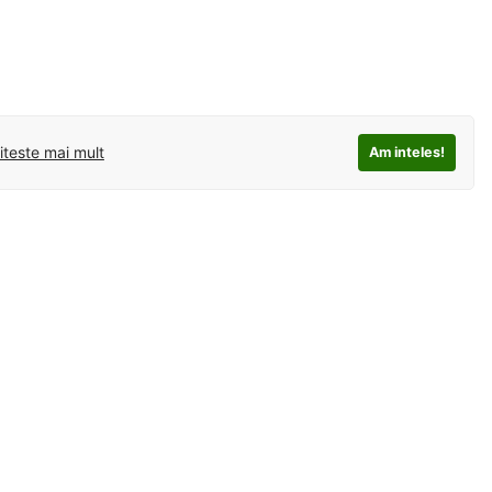
iteste mai mult
Am inteles!