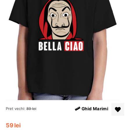
Ghid Marimi
Pret vechi:
89
lei
59
lei