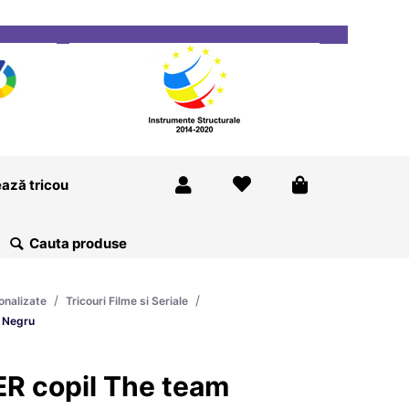
ricou
Magazine
Despre Noi
Blog
Contact
ază tricou
/
/
onalizate
Tricouri Filme si Seriale
m Negru
ER copil The team