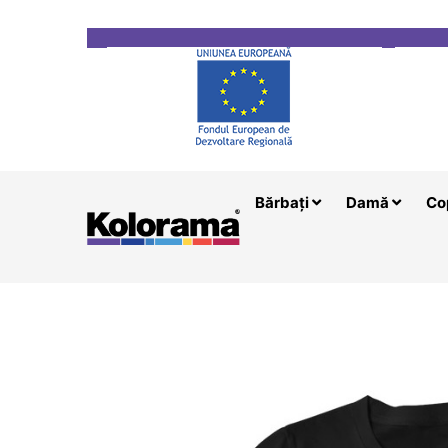
Transport gratuit la comenzi mai mari de 200 le
Bărbați
Damă
Co