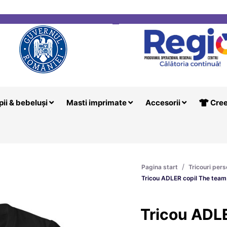
i
Creeaza T
pii & bebeluși
Masti imprimate
Accesorii
Cree
/
Pagina start
Tricouri pers
Tricou ADLER copil The tea
Tricou ADL