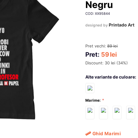
Negru
COD: XX95844
Printado Art
designed by
Pret vechi:
89
lei
Pret:
59
lei
Discount:
30
lei
(
34
%)
Alte variante de culoare:
Marime:
Ghid Marimi