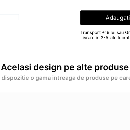
Adaugati
Transport +19 lei sau Gr
Livrare in 3-5 zile lucr
Acelasi design pe alte produse
a dispozitie o gama intreaga de produse pe care