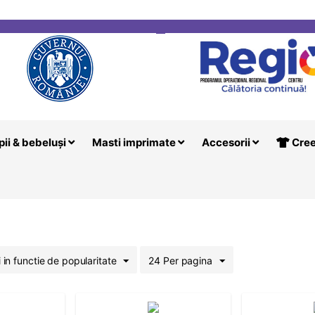
i
Creeaza T
pii & bebeluși
Masti imprimate
Accesorii
Cree
i in functie de popularitate
24 Per pagina