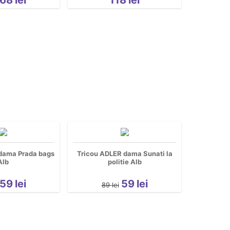
dama Prada bags
Tricou ADLER dama Sunati la
Alb
politie Alb
59
lei
59
lei
89
lei