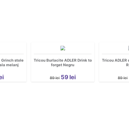
Grinch stole
Tricou Burlacite ADLER Drink to
Tricou ADLER 
ala melanj
forget Negru
R
ei
59
lei
89
lei
89
lei