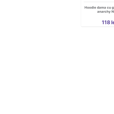
Hoodie dama cu g
anarchy N
118
l