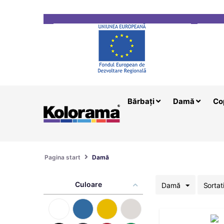
Transport gratuit la comenzi mai mari de 200 le
Bărbați
Damă
Co
Pagina start
Damă
Culoare
Damă
Sortat