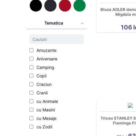
Bluza ADLER dama 
Migdala m
Tematica
106
l
Amuzante
Aniversare
Camping
Copii
Craciun
Cranii
cu Animale
cu Masini
Tricou STANLEY 
cu Mesaje
Flamingo F
cu Zodii
6
Cupluri