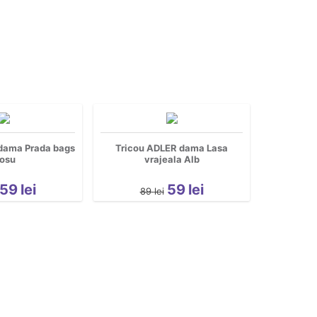
dama Prada bags
Tricou ADLER dama Lasa
osu
vrajeala Alb
59
lei
59
lei
89
lei