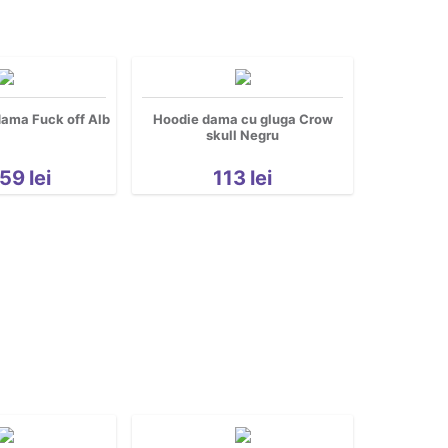
ama Fuck off Alb
Hoodie dama cu gluga Crow
skull Negru
59
lei
113
lei