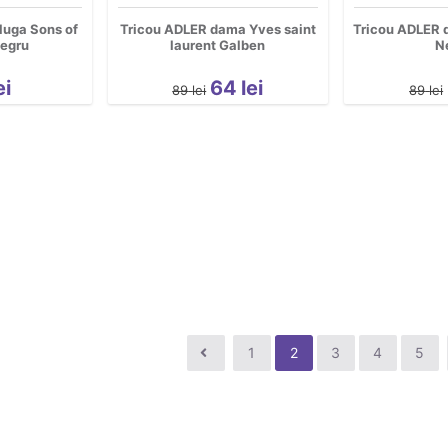
luga Sons of
Tricou ADLER dama Yves saint
Tricou ADLER 
egru
laurent Galben
N
ei
64
lei
89
lei
89
lei
1
2
3
4
5