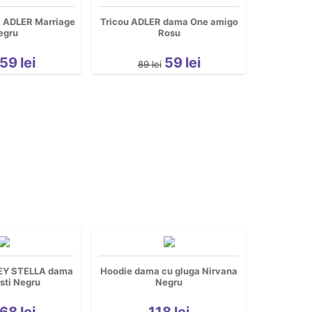
a ADLER Marriage
Tricou ADLER dama One amigo
egru
Rosu
59
lei
59
lei
89
lei
EY STELLA dama
Hoodie dama cu gluga Nirvana
sti Negru
Negru
68
lei
118
lei