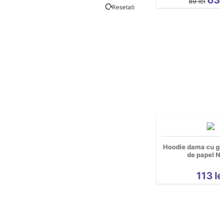
89
lei
Resetati
de Dragoste
de Vacanta
Desene Animate
Familie
Fashion
Filme si Seriale
Gaming
Geek
Grafice
Gravide
Hoodie dama cu g
Halloween
de papel 
Mascote
113
l
Motociclisti
Party
pentru copii
Personaje