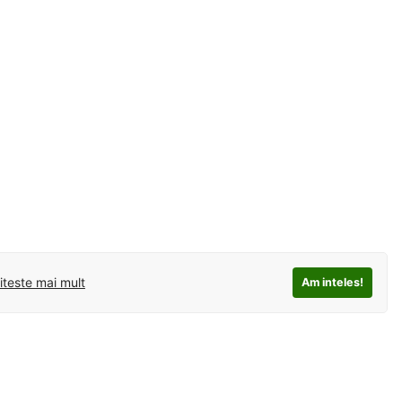
iteste mai mult
Am inteles!