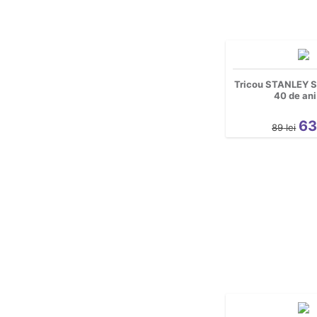
Nou nascuti
Tricou STANLEY 
40 de ani
6
89
lei