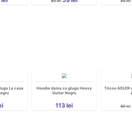
89
lei
89
lei
luga La casa
Hoodie dama cu gluga Heavy
Tricou ADLER 
Negru
Guitar Negru
ei
113
lei
89
lei