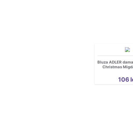
personalizate
Pescuit
Petrecerea Burlacitelor
Pisici
Religioase
Rock
Romanesti
Bluza ADLER dama 
Sala
Christmas Migd
Sarbatori
106
l
Spatiu
Sport
Tattoo
Urbane
Yoga
Cool
Hidden *do not delete*