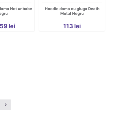
dama Not ur babe
Hoodie dama cu gluga Death
egru
Metal Negru
59
lei
113
lei