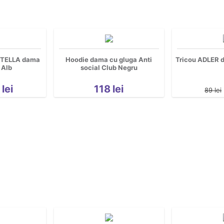
STELLA dama
Hoodie dama cu gluga Anti
Tricou ADLER d
 Alb
social Club Negru
3
lei
118
lei
89
lei