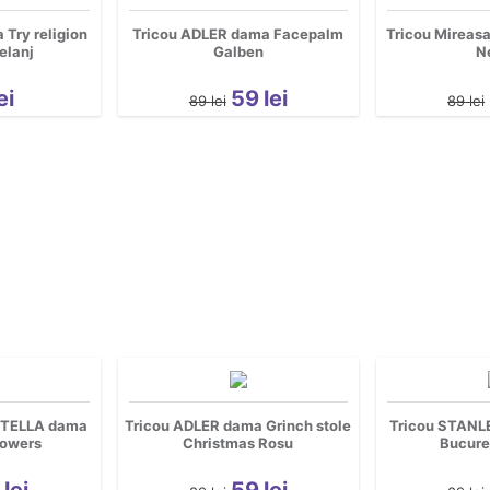
Try religion
Tricou ADLER dama Facepalm
Tricou Mireas
elanj
Galben
N
ei
59
lei
89
lei
89
lei
STELLA dama
Tricou ADLER dama Grinch stole
Tricou STANL
lowers
Christmas Rosu
Bucure
3
lei
59
lei