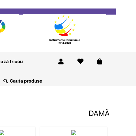
ricou
Magazine
Despre Noi
Blog
Contact
ază tricou
DAMĂ