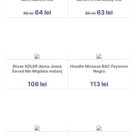
Sarbatori
Spatiu
64
lei
63
lei
89
lei
89
lei
Sport
Tattoo
Urbane
Yoga
Cool
Hidden *do not delete*
Bluza ADLER dama Jesus
Hoodie Mireasa B&C Feyonce
Nou nascuti
Saved Me Migdala melanj
Negru
106
lei
113
lei