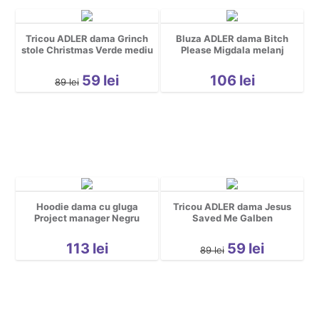
Tricou ADLER dama Grinch
Bluza ADLER dama Bitch
stole Christmas Verde mediu
Please Migdala melanj
59
lei
106
lei
89
lei
Hoodie dama cu gluga
Tricou ADLER dama Jesus
Project manager Negru
Saved Me Galben
113
lei
59
lei
89
lei