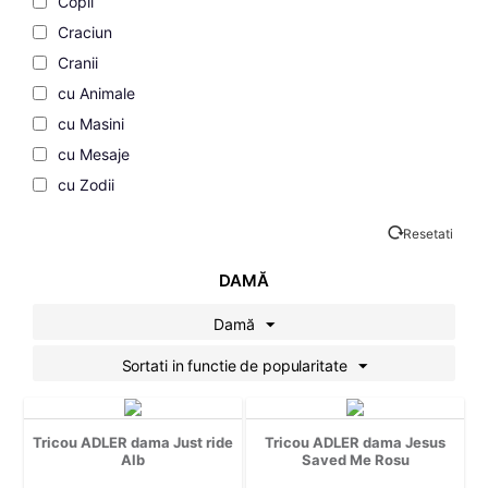
Copii
Craciun
Cranii
cu Animale
cu Masini
cu Mesaje
cu Zodii
Cupluri
Resetati
de Dragoste
de Vacanta
DAMĂ
Desene Animate
Damă
Familie
Sortati in functie de popularitate
Fashion
Filme si Seriale
Gaming
Tricou ADLER dama Just ride
Tricou ADLER dama Jesus
Geek
Alb
Saved Me Rosu