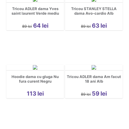
Tricou ADLER dama Yves
Tricou STANLEY STELLA
saint laurent Verde mediu
dama Avo-cardio Alb
64
lei
63
lei
89
lei
89
lei
Hoodie dama cu gluga Nu
Tricou ADLER dama Am facut
fura curent Negru
18 ani Alb
113
lei
59
lei
89
lei