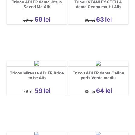
Tricou ADLER dama Jesus
Tricou STANLEY STELLA
Saved Me Alb
dama Ceapa ma-tii Alb
59
lei
63
lei
89
lei
89
lei
Tricou Mireasa ADLER Bride
Tricou ADLER dama Celine
to be Alb
paris Verde mediu
59
lei
64
lei
89
lei
89
lei