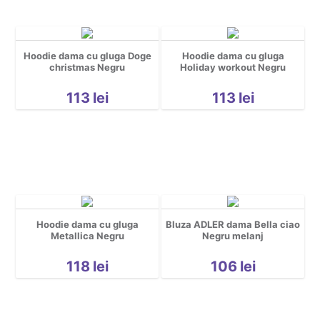
Hoodie dama cu gluga Doge
Hoodie dama cu gluga
christmas Negru
Holiday workout Negru
113
lei
113
lei
Hoodie dama cu gluga
Bluza ADLER dama Bella ciao
Metallica Negru
Negru melanj
118
lei
106
lei