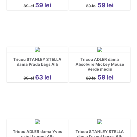
Grafice
59
lei
59
lei
89
lei
89
lei
Gravide
Halloween
Mascote
Motociclisti
Party
pentru copii
Tricou STANLEY STELLA
Tricou ADLER dama
Personaje
dama Prada bags Alb
Absolvire Mickey Mouse
personalizate
Verde mediu
63
lei
59
lei
Pescuit
89
lei
89
lei
Petrecerea Burlacitelor
Pisici
Religioase
Rock
Romanesti
Sala
Tricou ADLER dama Yves
Tricou STANLEY STELLA
saint laurent Alb
dama I’m not bossy Alb