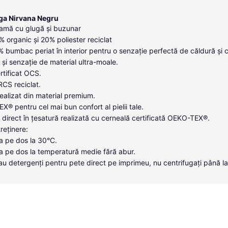
ga Nirvana Negru
amă cu glugă și buzunar
 organic și 20% poliester reciclat
0% bumbac periat în interior pentru o senzație perfectă de căldură și 
 și senzație de material ultra-moale.
tificat OCS.
 RCS reciclat.
ealizat din material premium.
X® pentru cel mai bun confort al pielii tale.
direct în țesatură realizată cu cerneală certificată OEKO-TEX®.
treținere:
a pe dos la 30°C.
a pe dos la temperatură medie fără abur.
i sau detergenți pentru pete direct pe imprimeu, nu centrifugați până l