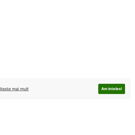
iteste mai mult
Am inteles!