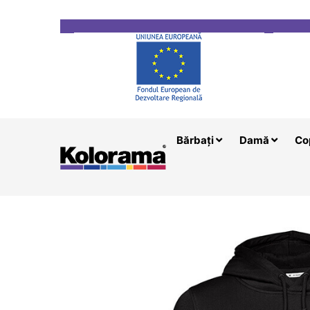
Transport gratuit la comenzi mai mari de 200 le
Bărbați
Damă
Co