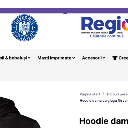
i
Creeaza T
pii & bebeluși
Masti imprimate
Accesorii
Cree
/
Pagina start
Tricouri pers
Hoodie dama cu gluga Nirva
Hoodie dam