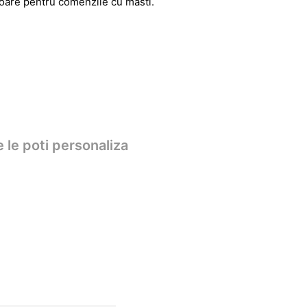
atoare pentru comenzile cu masti.
 le poti personaliza