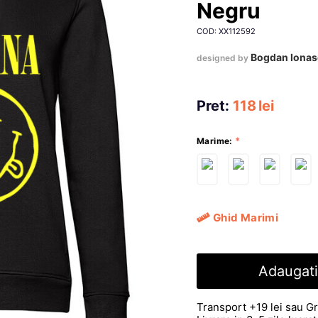
Negru
COD: XX112592
Bogdan Iona
designed by
Pret:
118
lei
Marime:
Ghid Marimi
Adaugati
Transport +19 lei sau Gr