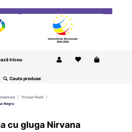
ricou
Magazine
Despre Noi
Blog
Contact
ază tricou
/
/
onalizate
Tricouri Rock
na Negru
a cu gluga Nirvana