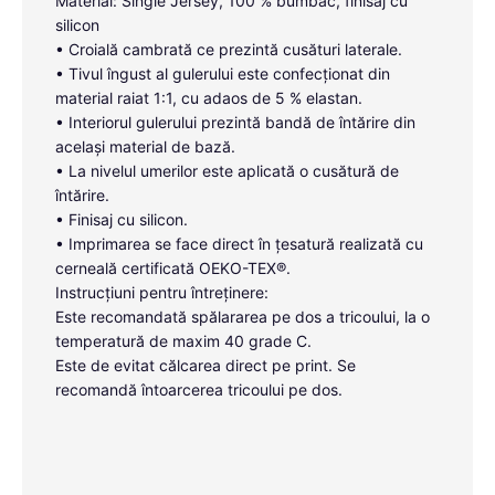
Material: Single Jersey, 100 % bumbac, finisaj cu
silicon
• Croială cambrată ce prezintă cusături laterale.
• Tivul îngust al gulerului este confecționat din
material raiat 1:1, cu adaos de 5 % elastan.
• Interiorul gulerului prezintă bandă de întărire din
același material de bază.
• La nivelul umerilor este aplicată o cusătură de
întărire.
• Finisaj cu silicon.
• Imprimarea se face direct în țesatură realizată cu
cerneală certificată OEKO-TEX®.
Instrucțiuni pentru întreținere:
Este recomandată spălararea pe dos a tricoului, la o
temperatură de maxim 40 grade C.
Este de evitat călcarea direct pe print. Se
recomandă întoarcerea tricoului pe dos.