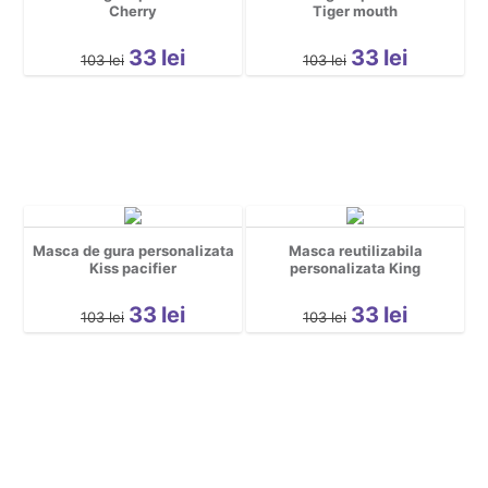
Cherry
Tiger mouth
33
lei
33
lei
103
lei
103
lei
Masca de gura personalizata
Masca reutilizabila
Kiss pacifier
personalizata King
33
lei
33
lei
103
lei
103
lei