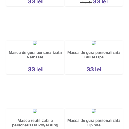
33
lei
33
lei
103
lei
Masca de gura personalizata
Masca de gura personalizata
Namaste
Bullet Lips
33
lei
33
lei
Masca reutilizabila
Masca de gura personalizata
personalizata Royal King
Lip bite