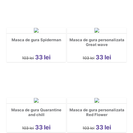
Masca de gura Spiderman
Masca de gura personalizata
Great wave
33
lei
33
lei
103
lei
103
lei
Masca de gura Quarantine
Masca de gura personalizata
and chill
Red Flower
33
lei
33
lei
103
lei
103
lei