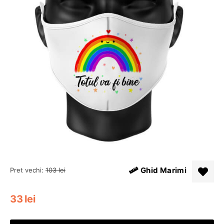
Ghid Marimi
Pret vechi:
103
lei
33
lei