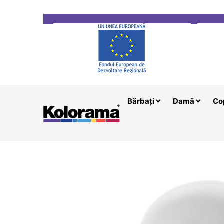
Transport gratuit la comenzi mai mari de 200 le
Bărbați
Damă
Co