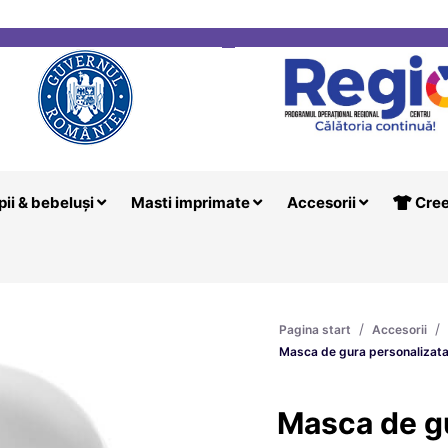
i
Creeaza T
pii & bebeluși
Masti imprimate
Accesorii
Cree
/
/
Pagina start
Accesorii
Masca de gura personalizata 
Masca de g