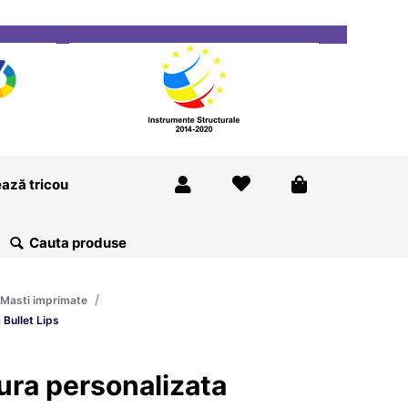
ricou
Magazine
Despre Noi
Blog
Contact
ază tricou
/
Masti imprimate
Bullet Lips
ura personalizata