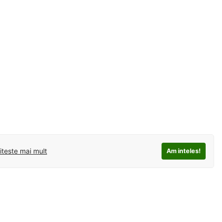
iteste mai mult
Am inteles!