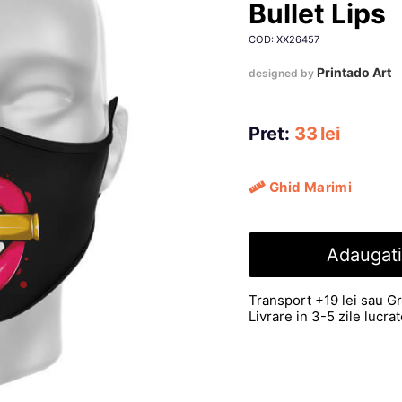
Bullet Lips
COD: XX26457
Printado Art
designed by
Pret:
33
lei
Ghid Marimi
Adaugati
Transport +19 lei sau Gr
Livrare in 3-5 zile lucr