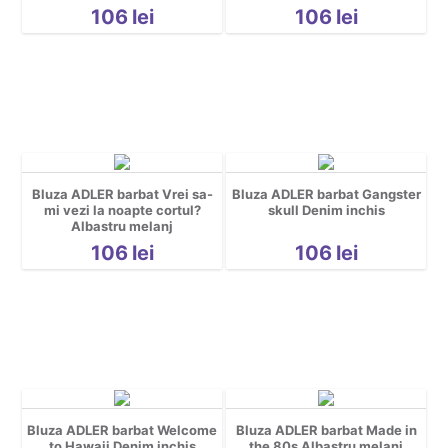
Grafice
106
lei
106
lei
Gravide
Halloween
Mascote
Motociclisti
Party
pentru copii
Bluza ADLER barbat Vrei sa-
Bluza ADLER barbat Gangster
Personaje
mi vezi la noapte cortul?
skull Denim inchis
personalizate
Albastru melanj
106
lei
106
lei
Pescuit
Petrecerea Burlacilor
Pisici
Religioase
Rock
Romanesti
Sala
Bluza ADLER barbat Welcome
Bluza ADLER barbat Made in
to Hawaii Denim inchis
the 80s Albastru melanj