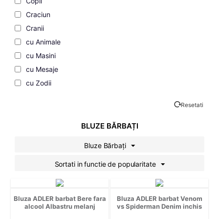
Copii
Craciun
Cranii
cu Animale
cu Masini
cu Mesaje
cu Zodii
Cupluri
Resetati
de Dragoste
de Vacanta
BLUZE BĂRBAȚI
Desene Animate
Bluze Bărbați
Familie
Sortati in functie de popularitate
Fashion
Filme si Seriale
Gaming
Bluza ADLER barbat Bere fara
Bluza ADLER barbat Venom
Geek
alcool Albastru melanj
vs Spiderman Denim inchis