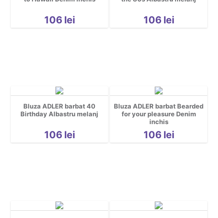
Sarbatori
Spatiu
106
lei
106
lei
Sport
Tattoo
Urbane
Yoga
Cool
Hidden *do not delete*
Bluza ADLER barbat 40
Bluza ADLER barbat Bearded
Nou nascuti
Birthday Albastru melanj
for your pleasure Denim
inchis
106
lei
106
lei