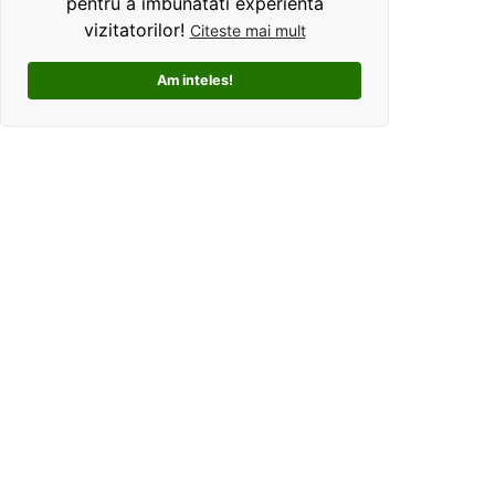
pentru a imbunatati experienta
vizitatorilor!
Citeste mai mult
Am inteles!
Kolorama este un studio de grafica pentru tricouri
personalizate. Ce ne deosebeste, este ca oferim clientilor
un mod interactiv de personalizare a produselor, si
totodata o experienta unica si facila pentru alegerea unui