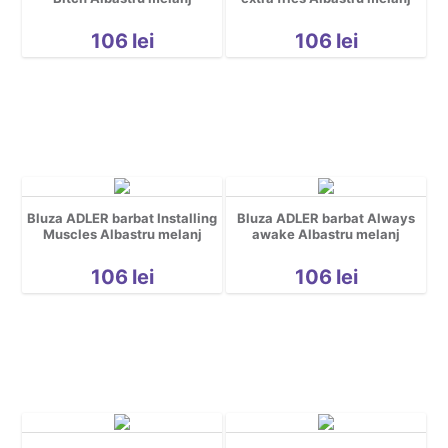
Sarbatori
Spatiu
106
lei
106
lei
Sport
Tattoo
Urbane
Yoga
Cool
Hidden *do not delete*
Bluza ADLER barbat Installing
Bluza ADLER barbat Always
Nou nascuti
Muscles Albastru melanj
awake Albastru melanj
106
lei
106
lei