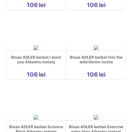
Grafice
106
lei
106
lei
Gravide
Halloween
Mascote
Motociclisti
Party
pentru copii
Bluza ADLER barbat I want
Bluza ADLER barbat Into the
Personaje
you Albastru melanj
wild Denim inchis
personalizate
106
lei
106
lei
Pescuit
Petrecerea Burlacilor
Pisici
Religioase
Rock
Romanesti
Sala
Bluza ADLER barbat Science
Bluza ADLER barbat Exercise
Bitch Albastru melanj
extra fries Albastru melanj