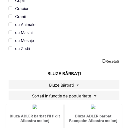
Copii
Craciun
Cranii
cu Animale
cu Masini
cu Mesaje
cu Zodii
Cupluri
Resetati
de Dragoste
de Vacanta
BLUZE BĂRBAȚI
Desene Animate
Bluze Bărbați
Familie
Sortati in functie de popularitate
Fashion
Filme si Seriale
Gaming
Bluza ADLER barbat I’ll fix it
Bluza ADLER barbat
Geek
Albastru melanj
Facepalm Albastru melanj