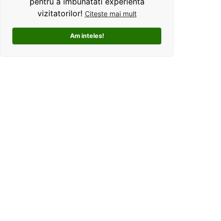
pentru a imbunatati experienta
vizitatorilor!
Citeste mai mult
Am inteles!
Kolorama este un studio de grafica pentru tricouri
personalizate. Ce ne deosebeste, este ca oferim clientilor
un mod interactiv de personalizare a produselor, si
totodata o experienta unica si facila pentru alegerea unui