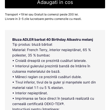
Adaugati in cos
Transport +19 lei sau Gratuit la comenzi peste 200 lei.
Livrare in 3-5 zile lucratoare pentru comenzile cu masti.
Bluza ADLER barbat 40 Birthday Albastru melanj
Tip produs: bluză bărbat
Material: French Terry, interior nepieptănat, 65 %
poliester, 35 % bumbac
• Croială dreaptă ce prezintă cusături laterale.
• Interiorul gulerului prezintă bandă de întărire în
culoarea materialului de bază.
• Mâneci raglan ce prezintă cusături duble.
• Tivul inferior, tivul de la guler și manșetele sunt din
material raiat 1:1 cu 5 % elastan.
• Interior nepieptănat.
• Imprimarea se face direct în țesatură realizată cu
cerneală certificată OEKO-TEX®.
Instrucțiuni pentru întreținere: