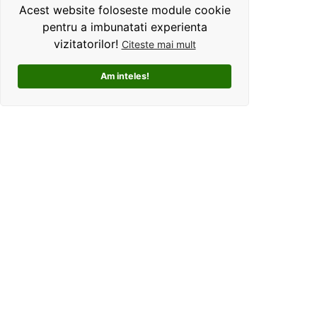
Acest website foloseste module cookie
pentru a imbunatati experienta
vizitatorilor!
Citeste mai mult
Am inteles!
Kolorama este un studio de grafica pentru tricouri
personalizate. Ce ne deosebeste, este ca oferim clientilor