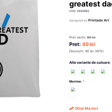
greatest da
COD: XX45862
Printado Art
designed by
Pret vechi:
89
lei
Pret:
49
lei
Discount:
40
lei
(
45
%)
Alte variante de culoare:
Marime:
Ghid Marimi