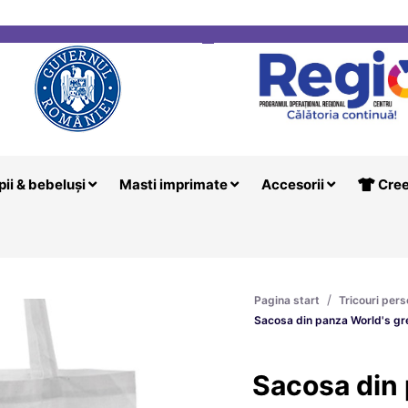
i
Creeaza T
pii & bebeluși
Masti imprimate
Accesorii
Cree
/
Pagina start
Tricouri pers
Sacosa din panza World's gr
Sacosa din 