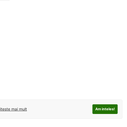
iteste mai mult
Am inteles!