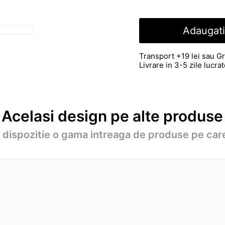
Adaugati
Transport +19 lei sau Gr
Livrare in 3-5 zile lucr
Acelasi design pe alte produse
a dispozitie o gama intreaga de produse pe care