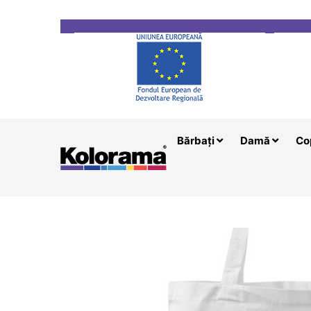
Transport gratuit la comenzi mai mari de 200 le
Bărbați
Damă
Co