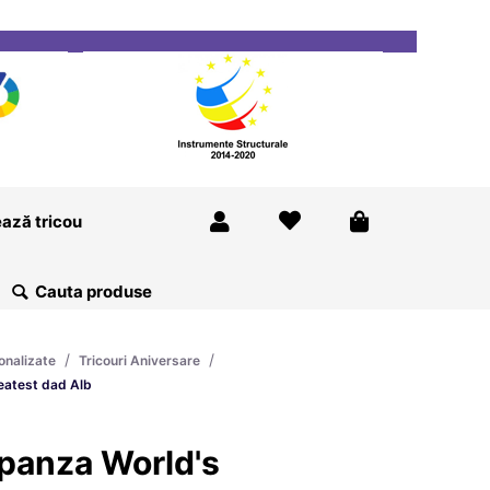
ricou
Magazine
Despre Noi
Blog
Contact
ază tricou
/
/
onalizate
Tricouri Aniversare
eatest dad Alb
panza World's