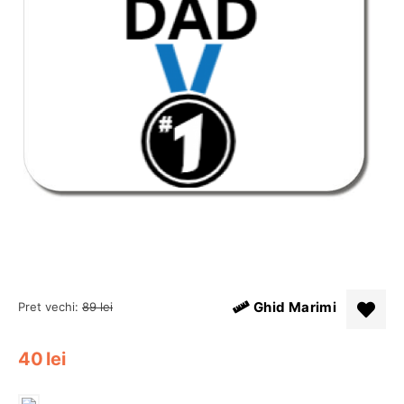
Ghid Marimi
Pret vechi:
89
lei
40
lei