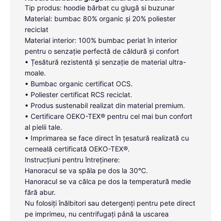
Tip produs: hoodie bărbat cu glugă si buzunar
Material: bumbac 80% organic și 20% poliester
reciclat
Material interior: 100% bumbac periat în interior
pentru o senzație perfectă de căldură și confort
• Țesătură rezistentă și senzație de material ultra-
moale.
• Bumbac organic certificat OCS.
• Poliester certificat RCS reciclat.
• Produs sustenabil realizat din material premium.
• Certificare OEKO-TEX® pentru cel mai bun confort
al pielii tale.
• Imprimarea se face direct în țesatură realizată cu
cerneală certificată OEKO-TEX®.
Instrucțiuni pentru întreținere:
Hanoracul se va spăla pe dos la 30°C.
Hanoracul se va călca pe dos la temperatură medie
fără abur.
Nu folosiți înălbitori sau detergenți pentru pete direct
pe imprimeu, nu centrifugați până la uscarea