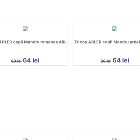
 ADLER copil Mandru romanas Alb
Tricou ADLER copil Mandru arde
64
lei
64
lei
89
lei
89
lei