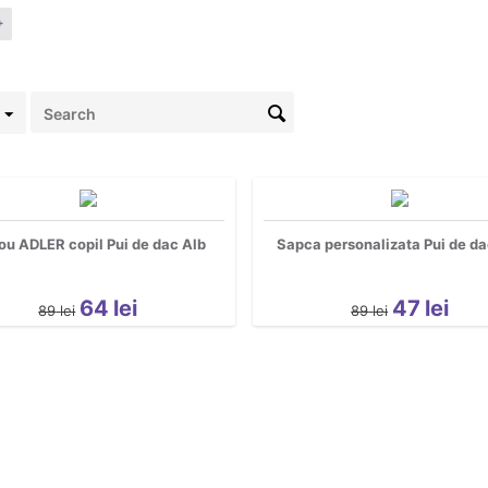
ou ADLER copil Pui de dac Alb
Sapca personalizata Pui de da
64
lei
47
lei
89
lei
89
lei