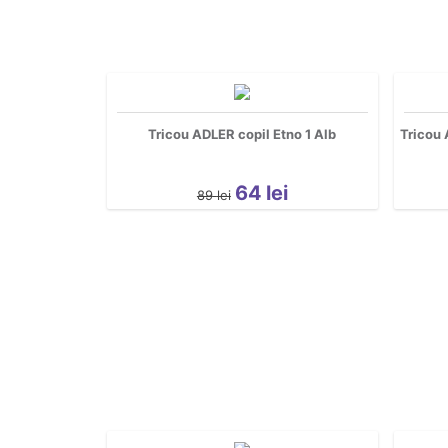
Tricou ADLER copil Etno 1 Alb
Tricou
64
lei
89
lei