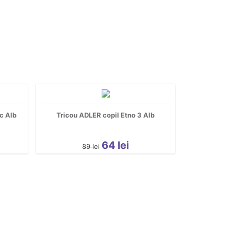
c Alb
Tricou ADLER copil Etno 3 Alb
64
lei
89
lei