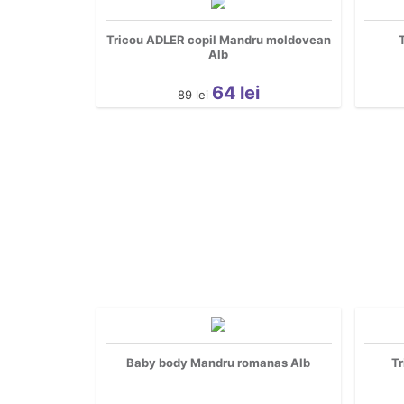
Tricou ADLER copil Mandru moldovean
Alb
64
lei
89
lei
Baby body Mandru romanas Alb
Tr