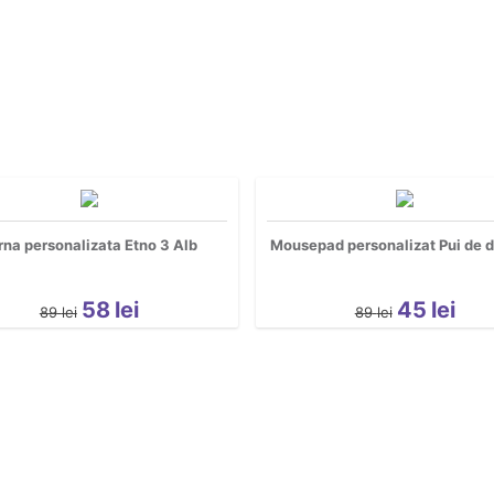
rna personalizata Etno 3 Alb
Mousepad personalizat Pui de 
58
lei
45
lei
89
lei
89
lei