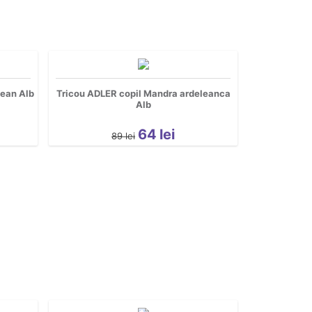
lean Alb
Tricou ADLER copil Mandra ardeleanca
Alb
64
lei
89
lei