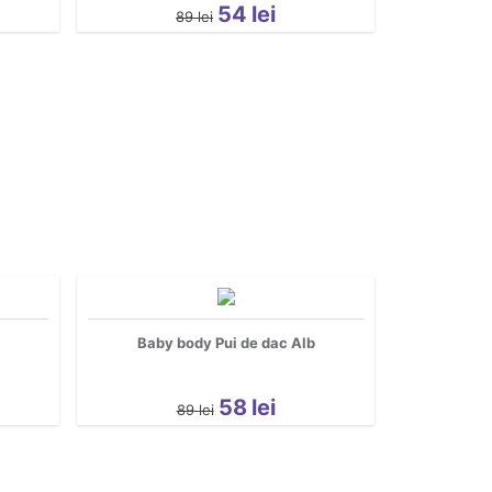
54
lei
89
lei
Baby body Pui de dac Alb
58
lei
89
lei