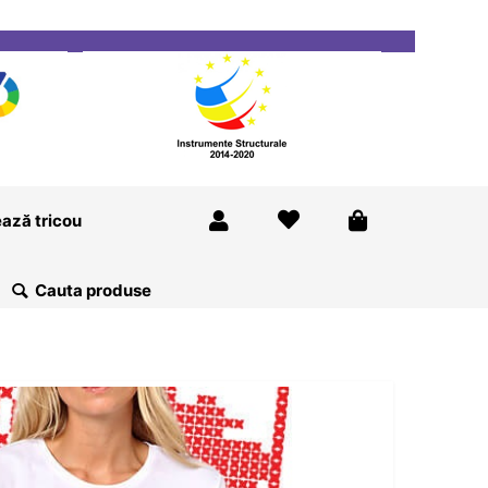
ricou
Magazine
Despre Noi
Blog
Contact
ază tricou