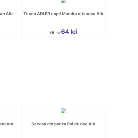
ean Alb
Tricou ADLER copil Mandra olteanca Alb
64
lei
89
lei
mancuta
Sacosa din panza Pui de dac Alb