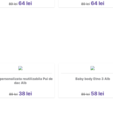
64
lei
64
lei
89
lei
89
lei
ersonalizata reutilizabila Pui de
Baby body Etno 3 Alb
dac Alb
38
lei
58
lei
89
lei
89
lei