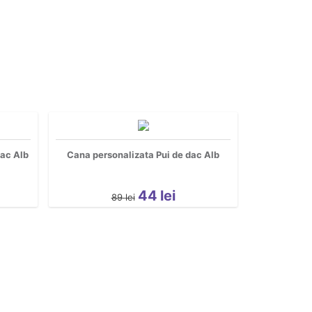
dac Alb
Cana personalizata Pui de dac Alb
44
lei
89
lei