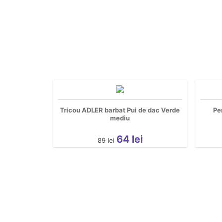
Tricou ADLER barbat Pui de dac Verde
Pe
mediu
64
lei
89
lei