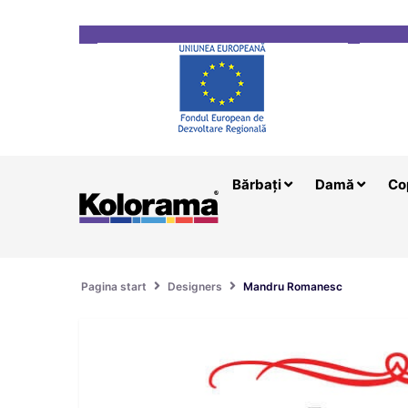
Transport gratuit la comenzi mai mari de 200 le
Bărbați
Damă
Co
Pagina start
Designers
Mandru Romanesc