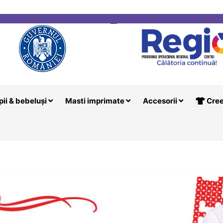
i
Creeaza T
pii & bebeluși
Masti imprimate
Accesorii
Cree