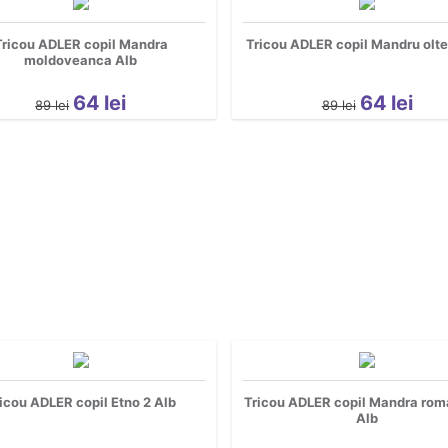
Tricou ADLER copil Mandra
Tricou ADLER copil Mandru olt
moldoveanca Alb
64
lei
64
lei
89
lei
89
lei
icou ADLER copil Etno 2 Alb
Tricou ADLER copil Mandra ro
Alb