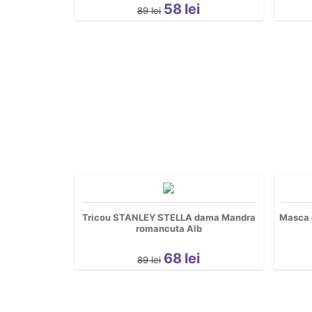
58
lei
89
lei
Tricou STANLEY STELLA dama Mandra
Masca p
romancuta Alb
68
lei
89
lei