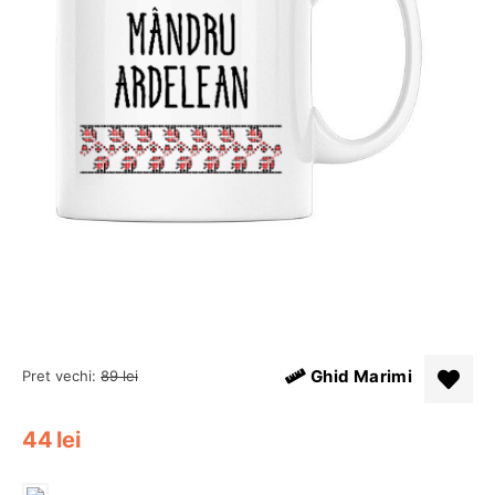
Ghid Marimi
Pret vechi:
89
lei
44
lei