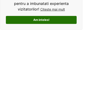
pentru a imbunatati experienta
vizitatorilor!
Citeste mai mult
Am inteles!
Kolorama este un studio de grafica pentru tricouri
personalizate. Ce ne deosebeste, este ca oferim clientilor
un mod interactiv de personalizare a produselor, si