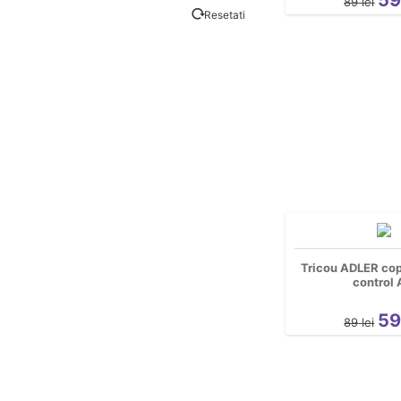
89
lei
Resetati
Tricou ADLER cop
control 
5
89
lei