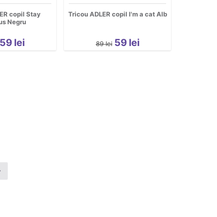
ER copil Stay
Tricou ADLER copil I'm a cat Alb
us Negru
59
lei
59
lei
89
lei