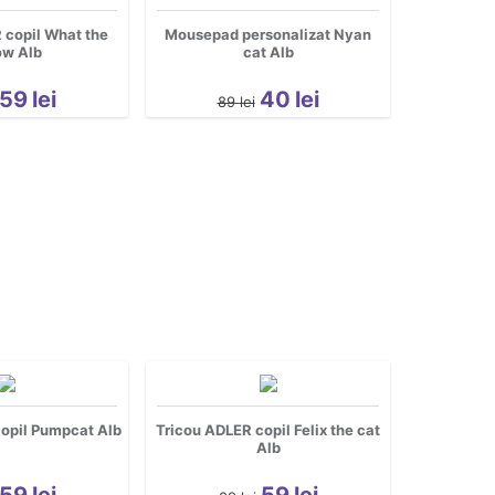
 copil What the
Mousepad personalizat Nyan
w Alb
cat Alb
59
lei
40
lei
89
lei
opil Pumpcat Alb
Tricou ADLER copil Felix the cat
Alb
59
lei
59
lei