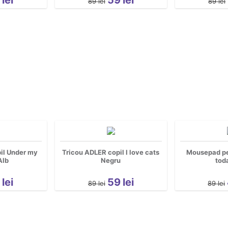
89
lei
89
lei
il Under my
Tricou ADLER copil I love cats
Mousepad pe
Alb
Negru
tod
9
lei
59
lei
89
lei
89
lei