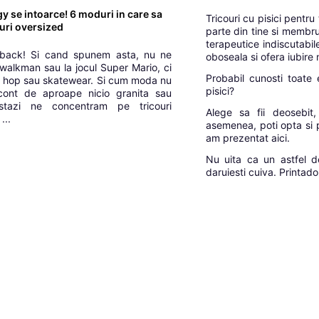
gy se intoarce! 6 moduri in care sa
Tricouri cu pisici pentru 
ouri oversized
parte din tine si membru
terapeutice indiscutabil
back! Si cand spunem asta, nu ne
oboseala si ofera iubire
 walkman sau la jocul Super Mario, ci
Probabil cunosti toate 
hip hop sau skatewear. Si cum moda nu
pisici?
cont de aproape nicio granita sau
astazi ne concentram pe tricouri
Alege sa fii deosebit
...
asemenea, poti opta si p
am prezentat aici.
Nu uita ca un astfel d
daruiesti cuiva. Printad