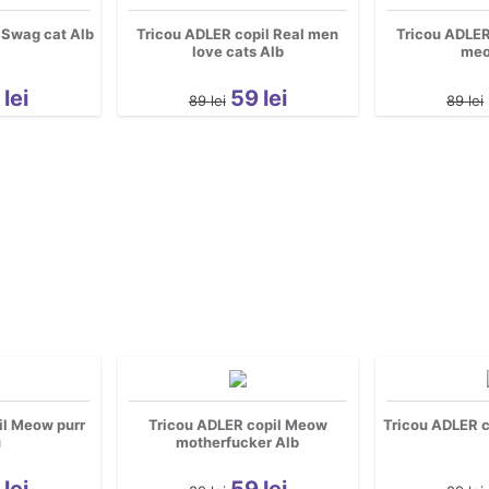
 Swag cat Alb
Tricou ADLER copil Real men
Tricou ADLER
love cats Alb
meo
9
lei
59
lei
89
lei
89
lei
il Meow purr
Tricou ADLER copil Meow
Tricou ADLER c
u
motherfucker Alb
9
lei
59
lei