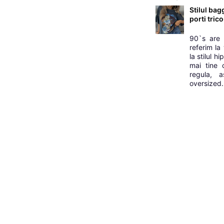
Stilul bag
porti tric
90`s are 
referim la
la stilul 
mai tine 
regula, 
oversized. 