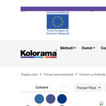
Transport gratuit la comenzi mai mari de 200 le
Bărbați
Damă
Co
Pagina start
Tricouri personalizate
Tricouri cu Animale
Culoare
Tricouri Pisici