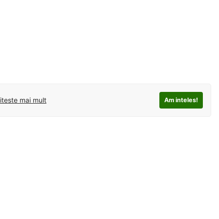
iteste mai mult
Am inteles!