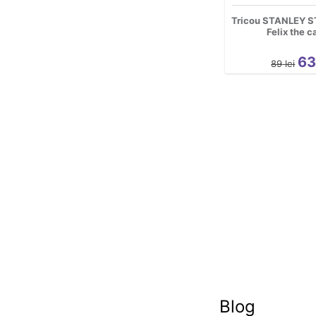
Tricou STANLEY S
Felix the c
6
89
lei
Blog