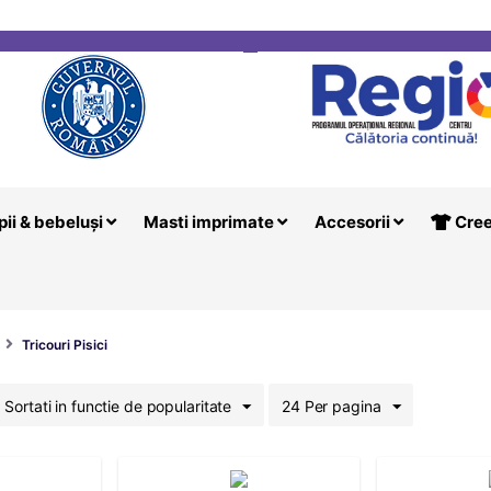
i
Creeaza T
pii & bebeluși
Masti imprimate
Accesorii
Cree
Tricouri Pisici
Sortati in functie de popularitate
24 Per pagina