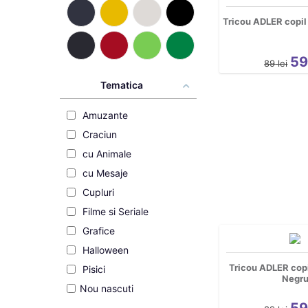
Tricou ADLER copil
5
89
lei
Tematica
Amuzante
Craciun
cu Animale
cu Mesaje
Cupluri
Filme si Seriale
Grafice
Halloween
Tricou ADLER cop
Pisici
Negr
Nou nascuti
5