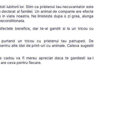
toti iubitorii lor. Stim ca prietenul tau necuvantator este
 declarat al familiei. Un animal de companie are efecte
e in viata noastra. Ne linisteste dupa o zi grea, alunga
 neconditionata.
efectele benefice, dar te-ai gandit si la un tricou cu
, purtand un tricou cu prietenul tau patruped. De
entru alte idei de print-uri cu animale. Cateva sugestii
e cadou va fi mereu apreciat daca te gandesti sa-l
o are ceva pentru fiecare.