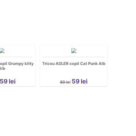
opil Grumpy kitty
Tricou ADLER copil Cat Punk Alb
Alb
59
lei
59
lei
89
lei