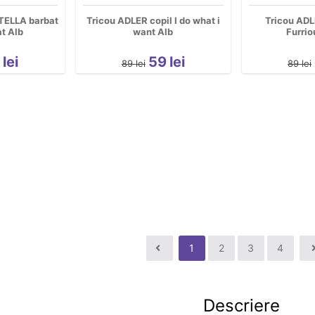
TELLA barbat
Tricou ADLER copil I do what i
Tricou ADL
at Alb
want Alb
Furrio
3
lei
59
lei
89
lei
89
lei
1
2
3
4
Descriere