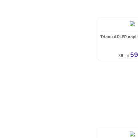
Tricou ADLER copil
5
89
lei