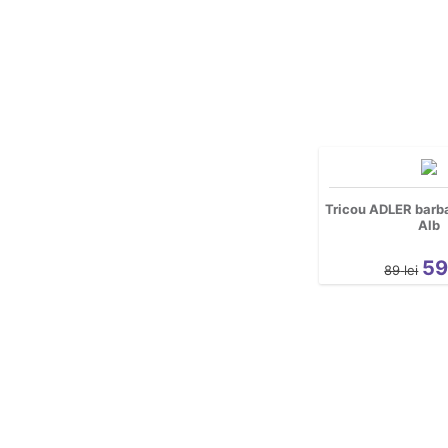
Tricou ADLER barb
Alb
5
89
lei