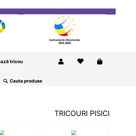
ricou
Magazine
Despre Noi
Blog
Contact
ază tricou
TRICOURI PISICI