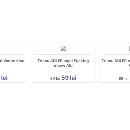
at Wanted cat
Tricou ADLER copil Fucking
Tricou ADLER c
meow Alb
9
lei
59
lei
89
lei
89
lei