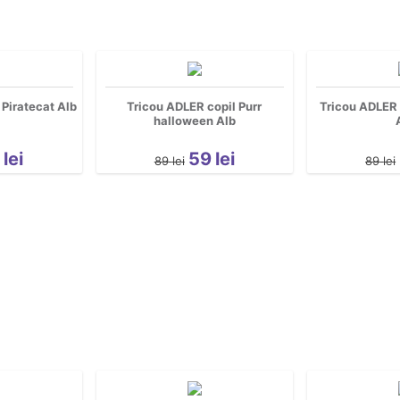
 Piratecat Alb
Tricou ADLER copil Purr
Tricou ADLER
halloween Alb
9
lei
59
lei
89
lei
89
lei