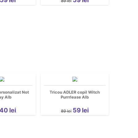
89
lei
rsonalizat Not
Tricou ADLER copil Witch
ay Alb
Purrrlease Alb
40
lei
59
lei
89
lei