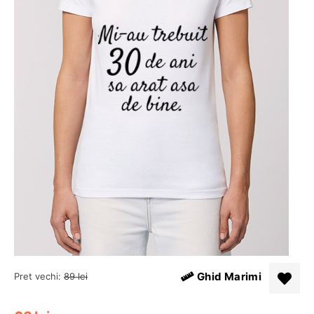
Ghid Marimi
Pret vechi:
89
lei