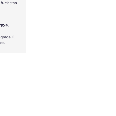
5 % elastan.
-TEX®.
 grade C.
dos.