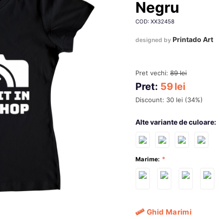
Negru
COD: XX32458
Printado Art
designed by
Pret vechi:
89
lei
Pret:
59
lei
Discount:
30
lei
(
34
%)
Alte variante de culoare:
Marime:
Ghid Marimi