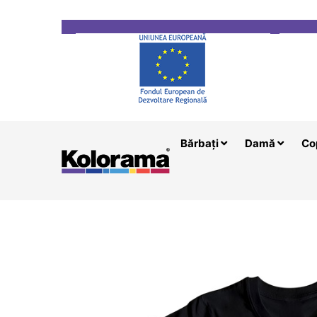
Transport gratuit la comenzi mai mari de 200 le
Bărbați
Damă
Co