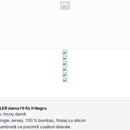
ER dama I’ll fix it Negru
: tricou damă
Single Jersey, 100 % bumbac, finisaj cu silicon
cambrată ce prezintă cusături laterale.