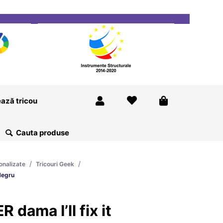
ricou
Magazine
Despre Noi
Blog
Contact
ază tricou
/
/
onalizate
Tricouri Geek
 Negru
 dama I’ll fix it