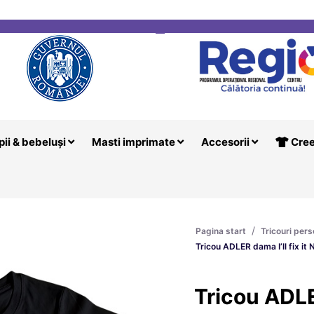
i
Creeaza T
pii & bebeluși
Masti imprimate
Accesorii
Cree
/
Pagina start
Tricouri pers
Tricou ADLER dama I’ll fix it
Tricou ADLER