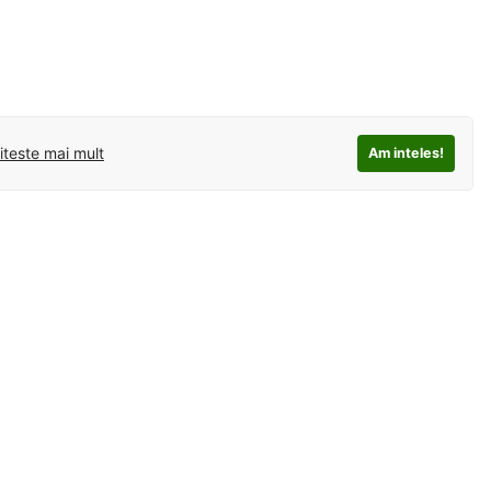
iteste mai mult
Am inteles!