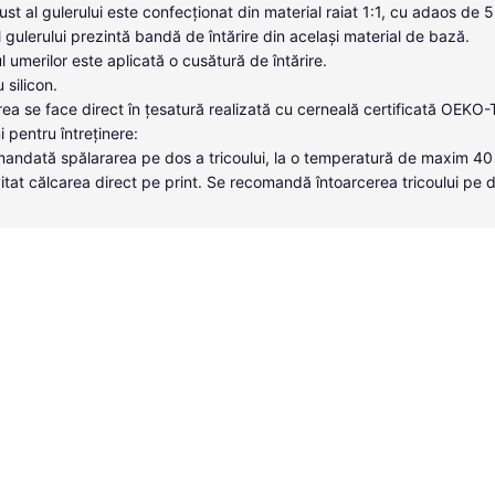
ust al gulerului este confecționat din material raiat 1:1, cu adaos de 
ul gulerului prezintă bandă de întărire din același material de bază.
l umerilor este aplicată o cusătură de întărire.
u silicon.
ea se face direct în țesatură realizată cu cerneală certificată OEKO
i pentru întreținere:
andată spălararea pe dos a tricoului, la o temperatură de maxim 40
itat călcarea direct pe print. Se recomandă întoarcerea tricoului pe 