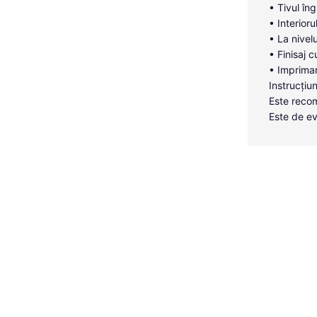
• Tivul îng
• Interior
• La nivelu
• Finisaj c
• Imprimar
Instrucțiun
Este recom
Este de ev