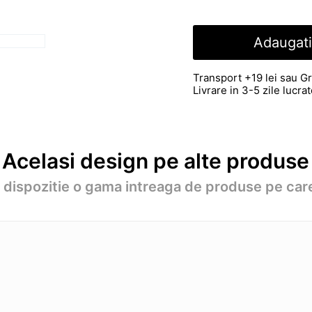
Adaugati
Transport +19 lei sau Gr
Livrare in 3-5 zile lucr
Acelasi design pe alte produse
a dispozitie o gama intreaga de produse pe care