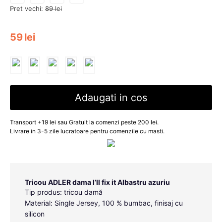
Pret vechi:
89
lei
59
lei
Adaugati in cos
Transport +19 lei sau Gratuit la comenzi peste 200 lei.
Livrare in 3-5 zile lucratoare pentru comenzile cu masti.
Tricou ADLER dama I’ll fix it Albastru azuriu
Tip produs: tricou damă
Material: Single Jersey, 100 % bumbac, finisaj cu
silicon