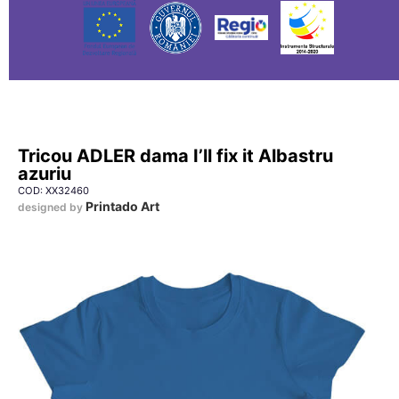
Tricou ADLER dama I’ll fix it Albastru
azuriu
COD: XX32460
Printado Art
designed by