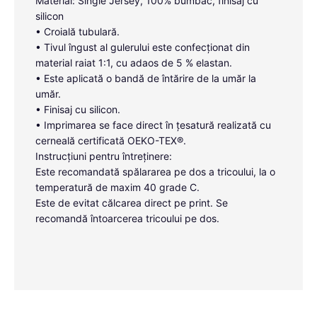
Material: Single Jersey, 100% bumbac, finisaj cu
silicon
• Croială tubulară.
• Tivul îngust al gulerului este confecționat din
material raiat 1:1, cu adaos de 5 % elastan.
• Este aplicată o bandă de întărire de la umăr la
umăr.
• Finisaj cu silicon.
• Imprimarea se face direct în țesatură realizată cu
cerneală certificată OEKO-TEX®.
Instrucțiuni pentru întreținere:
Este recomandată spălararea pe dos a tricoului, la o
temperatură de maxim 40 grade C.
Este de evitat călcarea direct pe print. Se
recomandă întoarcerea tricoului pe dos.