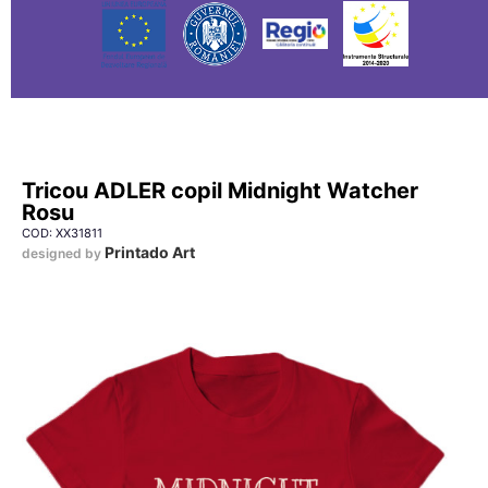
Tricou ADLER copil Midnight Watcher
Rosu
COD: XX31811
Printado Art
designed by