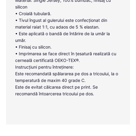
Material: Single Jersey, 100% bumbac, finisaj cu
silicon
• Croială tubulară.
• Tivul îngust al gulerului este confecționat din
material raiat 1:1, cu adaos de 5 % elastan.
• Este aplicată o bandă de întărire de la umăr la
umăr.
• Finisaj cu silicon.
• Imprimarea se face direct în țesatură realizată cu
cerneală certificată OEKO-TEX®.
Instrucțiuni pentru întreținere:
Este recomandată spălararea pe dos a tricoului, la o
temperatură de maxim 40 grade C.
Este de evitat călcarea direct pe print. Se
recomandă întoarcerea tricoului pe dos.