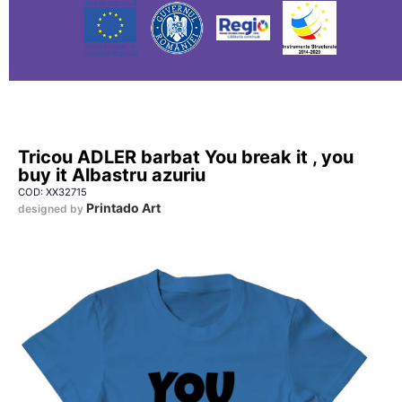
Tricou ADLER barbat You break it , you
buy it Albastru azuriu
COD: XX32715
Printado Art
designed by