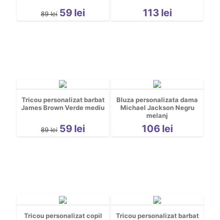
59
lei
113
lei
89
lei
Tricou personalizat barbat
Bluza personalizata dama
James Brown Verde mediu
Michael Jackson Negru
melanj
59
lei
106
lei
89
lei
Tricou personalizat copil
Tricou personalizat barbat