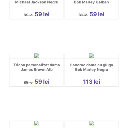
Michael Jackson Negru
Bob Marley Galben
59
lei
59
lei
89
lei
89
lei
Tricou personalizat dama
Hanorac dama cu gluga
James Brown Alb
Bob Marley Negru
59
lei
113
lei
89
lei