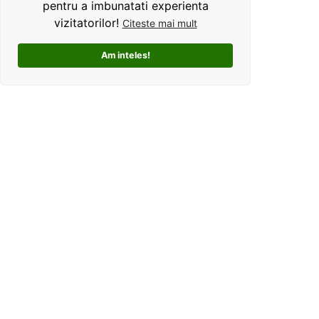
pentru a imbunatati experienta
vizitatorilor!
Citeste mai mult
Am inteles!
Kolorama este un studio de grafica pentru tricouri
personalizate. Ce ne deosebeste, este ca oferim clientilor
un mod interactiv de personalizare a produselor, si
totodata o experienta unica si facila pentru alegerea unui