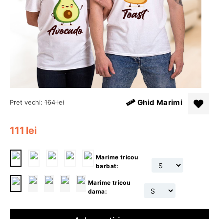
Ghid Marimi
Pret vechi:
164
lei
111
lei
Marime tricou
barbat:
Marime tricou
dama: