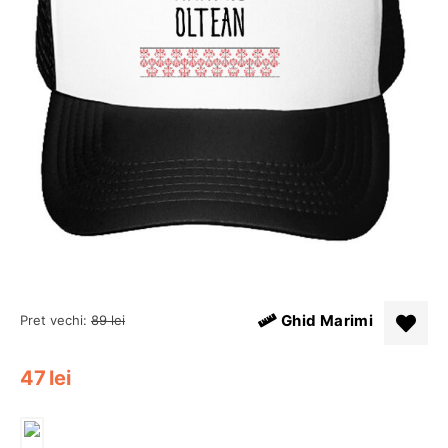
Ghid Marimi
Pret vechi:
89
lei
47
lei