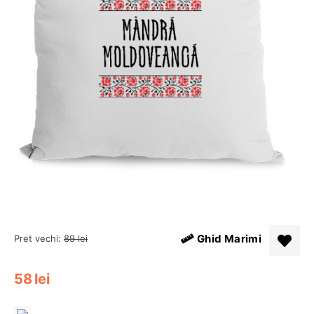
Ghid Marimi
Pret vechi:
89
lei
58
lei