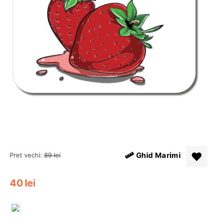
Ghid Marimi
Pret vechi:
89
lei
40
lei