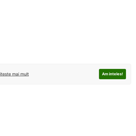
iteste mai mult
Am inteles!