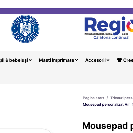
i
Creeaza T
pii & bebeluși
Masti imprimate
Accesorii
Cree
/
Pagina start
Tricouri pers
Mousepad personalizat Am fa
Mousepad p