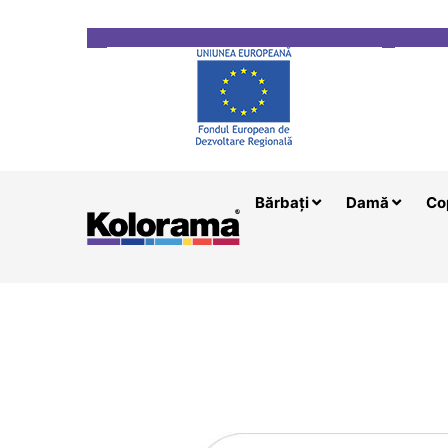
Transport gratuit la comenzi mai mari de 200 le
Bărbați
Damă
Co