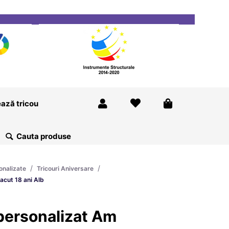
ricou
Magazine
Despre Noi
Blog
Contact
ază tricou
/
/
onalizate
Tricouri Aniversare
cut 18 ani Alb
ersonalizat Am