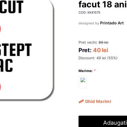
facut 18 ani
COD: XX41575
Printado Art
designed by
Pret vechi:
89
lei
Pret:
40
lei
Discount:
49
lei
(
55
%)
Marime:
Ghid Marimi
Adaugati