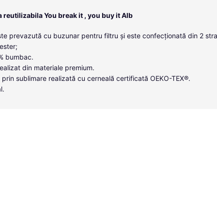
eutilizabila You break it , you buy it Alb
te prevazută cu buzunar pentru filtru și este confecționată din 2 strat
ester;
00% bumbac.
ealizat din materiale premium.
 prin sublimare realizată cu cerneală certificată OEKO-TEX®.
l.