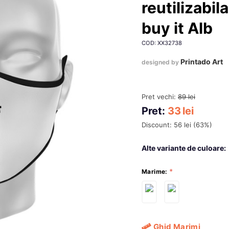
reutilizabil
buy it Alb
COD: XX32738
Printado Art
designed by
Pret vechi:
89
lei
Pret:
33
lei
Discount:
56
lei
(
63
%)
Alte variante de culoare:
Marime:
Ghid Marimi