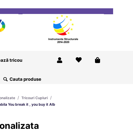
ricou
Magazine
Despre Noi
Blog
Contact
ază tricou
/
/
onalizate
Tricouri Cupluri
bila You break it , you buy it Alb
onalizata