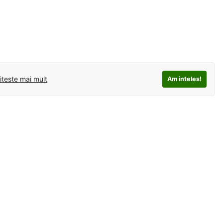
iteste mai mult
Am inteles!