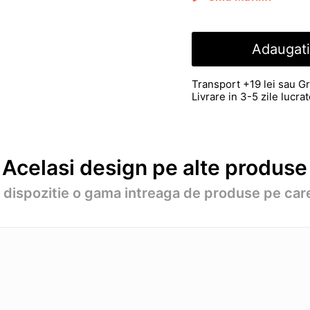
Adaugati
Transport +19 lei sau Gr
Livrare in 3-5 zile lucr
Acelasi design pe alte produse
a dispozitie o gama intreaga de produse pe care