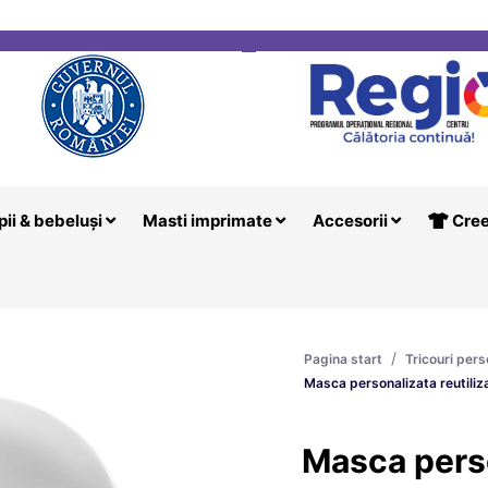
i
Creeaza T
pii & bebeluși
Masti imprimate
Accesorii
Cree
/
Pagina start
Tricouri pers
Masca personalizata reutiliza
Masca pers