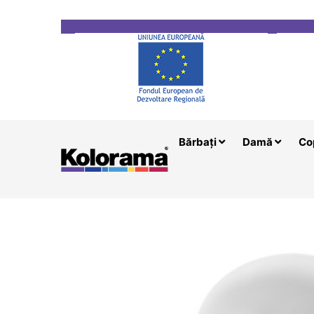
Transport gratuit la comenzi mai mari de 200 le
Bărbați
Damă
Co