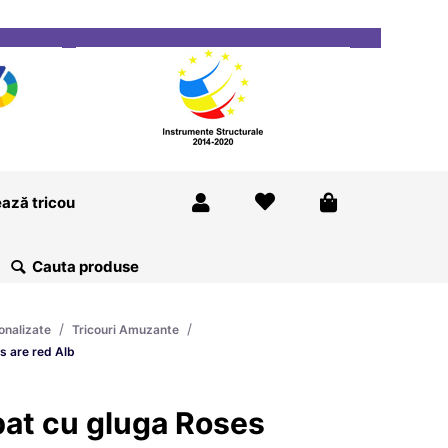
ricou
Magazine
Despre Noi
Blog
Contact
ază tricou
/
/
onalizate
Tricouri Amuzante
s are red Alb
bat cu gluga Roses