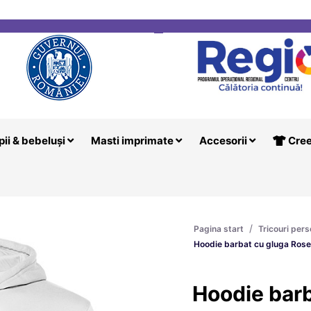
i
Creeaza T
pii & bebeluși
Masti imprimate
Accesorii
Cree
/
Pagina start
Tricouri pers
Hoodie barbat cu gluga Rose
Hoodie bar