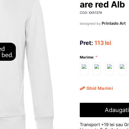
are red Alb
COD: XX51379
Printado Art
designed by
Pret:
113
lei
Marime:
Ghid Marimi
Adaugati
Transport +19 lei sau Gr