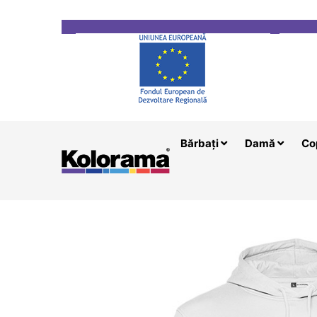
Transport gratuit la comenzi mai mari de 200 le
Bărbați
Damă
Co