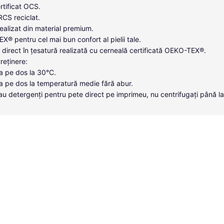
tificat OCS.
 RCS reciclat.
ealizat din material premium.
X® pentru cel mai bun confort al pielii tale.
direct în țesatură realizată cu cerneală certificată OEKO-TEX®.
treținere:
a pe dos la 30°C.
a pe dos la temperatură medie fără abur.
i sau detergenți pentru pete direct pe imprimeu, nu centrifugați până l