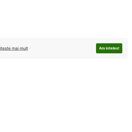
iteste mai mult
Am inteles!