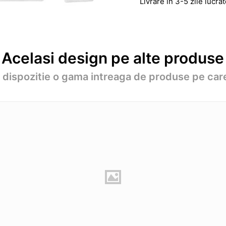
Livrare in 3-5 zile lucr
Acelasi design pe alte produse
a dispozitie o gama intreaga de produse pe care