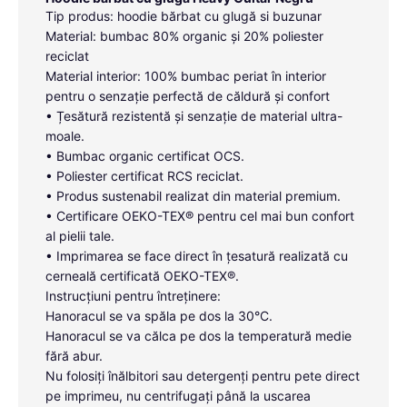
Tip produs: hoodie bărbat cu glugă si buzunar
Material: bumbac 80% organic și 20% poliester
reciclat
Material interior: 100% bumbac periat în interior
pentru o senzație perfectă de căldură și confort
• Țesătură rezistentă și senzație de material ultra-
moale.
• Bumbac organic certificat OCS.
• Poliester certificat RCS reciclat.
• Produs sustenabil realizat din material premium.
• Certificare OEKO-TEX® pentru cel mai bun confort
al pielii tale.
• Imprimarea se face direct în țesatură realizată cu
cerneală certificată OEKO-TEX®.
Instrucțiuni pentru întreținere:
Hanoracul se va spăla pe dos la 30°C.
Hanoracul se va călca pe dos la temperatură medie
fără abur.
Nu folosiți înălbitori sau detergenți pentru pete direct
pe imprimeu, nu centrifugați până la uscarea